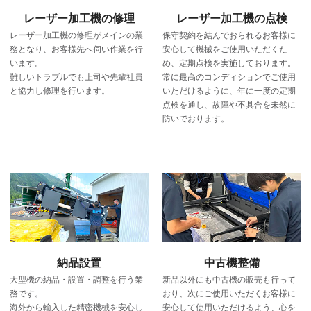
レーザー加工機の修理
レーザー加工機の点検
レーザー加工機の修理がメインの業
保守契約を結んでおられるお客様に
務となり、お客様先へ伺い作業を行
安心して機械をご使用いただくた
います。
め、定期点検を実施しております。
難しいトラブルでも上司や先輩社員
常に最高のコンディションでご使用
と協力し修理を行います。
いただけるように、年に一度の定期
点検を通し、故障や不具合を未然に
防いでおります。
納品設置
中古機整備
大型機の納品・設置・調整を行う業
新品以外にも中古機の販売も行って
務です。
おり、次にご使用いただくお客様に
海外から輸入した精密機械を安心し
安心して使用いただけるよう、心を