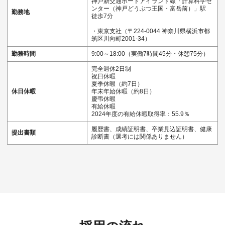
神戸新交通ポートアイランド線「計算科学セ
ンター（神戸どうぶつ王国・富岳前）」駅
勤務地
徒歩7分
・東京支社（〒224-0044 神奈川県横浜市都
筑区川向町2001-34）
勤務時間
9:00～18:00（実働7時間45分・休憩75分）
完全週休2日制
祝日休暇
夏季休暇（約7日）
休日休暇
年末年始休暇（約8日）
慶弔休暇
有給休暇
2024年度の有給休暇取得率：55.9％
履歴書、成績証明書、卒業見込証明書、健康
提出書類
診断書（選考には関係ありません）