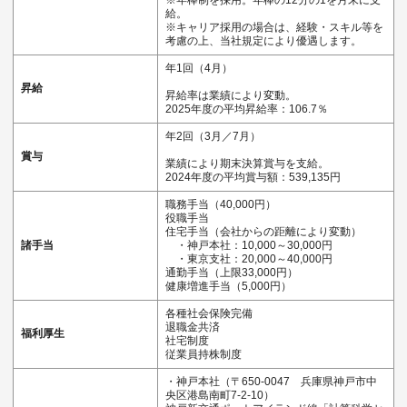
給。
※キャリア採用の場合は、経験・スキル等を
考慮の上、当社規定により優遇します。
年1回（4月）
昇給
昇給率は業績により変動。
2025年度の平均昇給率：106.7％
年2回（3月／7月）
賞与
業績により期末決算賞与を支給。
2024年度の平均賞与額：539,135円
職務手当（40,000円）
役職手当
住宅手当（会社からの距離により変動）
諸手当
・神戸本社：10,000～30,000円
・東京支社：20,000～40,000円
通勤手当（上限33,000円）
健康増進手当（5,000円）
各種社会保険完備
退職金共済
福利厚生
社宅制度
従業員持株制度
・神戸本社（〒650-0047 兵庫県神戸市中
央区港島南町7-2-10）