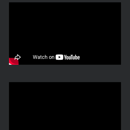
クロスインタビュー
2018年新卒入社／2022年新卒入社
メンテナンスグループ 2022年 新卒入
社