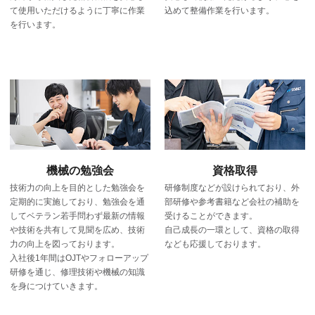
て使用いただけるように丁寧に作業
込めて整備作業を行います。
を行います。
機械の勉強会
資格取得
技術力の向上を目的とした勉強会を
研修制度などが設けられており、外
定期的に実施しており、勉強会を通
部研修や参考書籍など会社の補助を
してベテラン若手問わず最新の情報
受けることができます。
や技術を共有して見聞を広め、技術
自己成長の一環として、資格の取得
力の向上を図っております。
なども応援しております。
入社後1年間はOJTやフォローアップ
研修を通じ、修理技術や機械の知識
を身につけていきます。