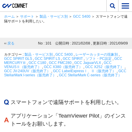
ホーム
＞
サポート
＞
製品・サービス別
＞
GCC S400
＞ スマートフォンで遠
隔サポートを利用したい。
‹‹
戻る
No : 101 公開日時 : 2021/02/08 , 更新日時 : 2021/09/09
カテゴリー :
製品・サービス別
,
GCC S400
,
レーザーカッターの現象別
,
GCC SPIRIT GLS
,
GCC SPIRIT LS
,
GCC SPIRIT
,
ソフト・PC設定
,
GCC
MERCURYⅢ
,
GCC C180
,
GCC FMC280
,
GCC JaguarVLX
,
GCC
VENUSⅡ（販売終了）
,
GCC X380（販売終了）
,
GCC X252（販売終了）
,
GCC JV-240UV（販売終了）
,
GCC LabelExpressⅠ、Ⅱ（販売終了）
,
GCC
StellarMark I-series（販売終了）
,
GCC StellarMark C-series（販売終了）
スマートフォンで遠隔サポートを利用したい。
アプリケーション「TeamViewer Pilot」のインス
トールをお願いします。