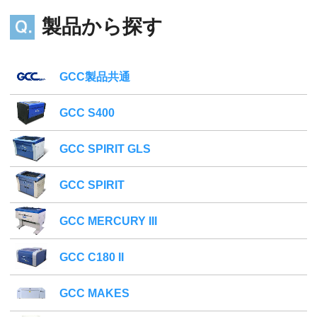
製品から探す
GCC製品共通
GCC S400
GCC SPIRIT GLS
GCC SPIRIT
GCC MERCURY III
GCC C180 II
GCC MAKES