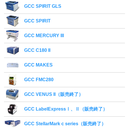
GCC SPIRIT GLS
GCC SPIRIT
GCC MERCURY III
GCC C180 II
GCC MAKES
GCC FMC280
GCC VENUS II（販売終了）
GCC LabelExpressⅠ、Ⅱ（販売終了）
GCC StellarMark c series（販売終了）