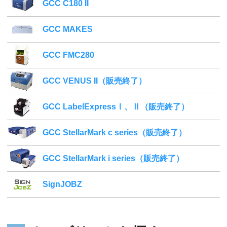
GCC C180 II
GCC MAKES
GCC FMC280
GCC VENUS II（販売終了）
GCC LabelExpressⅠ、Ⅱ（販売終了）
GCC StellarMark c series（販売終了）
GCC StellarMark i series（販売終了）
SignJOBZ