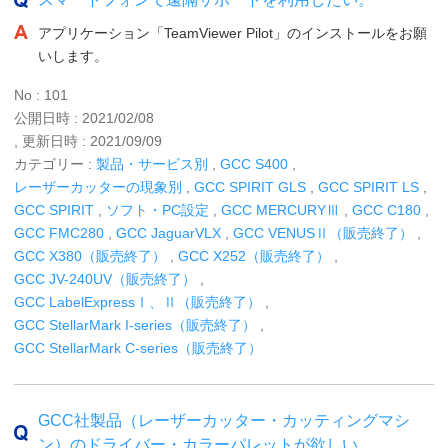
アプリケーション「TeamViewer Pilot」のインストールをお願
いします。
No : 101
公開日時 : 2021/02/08
, 更新日時 : 2021/09/09
カテゴリー :
製品・サービス別
,
GCC S400
,
レーザーカッターの現象別
,
GCC SPIRIT GLS
,
GCC SPIRIT LS
,
GCC SPIRIT
,
ソフト・PC設定
,
GCC MERCURYⅢ
,
GCC C180
,
GCC FMC280
,
GCC JaguarVLX
,
GCC VENUSⅡ（販売終了）
,
GCC X380（販売終了）
,
GCC X252（販売終了）
,
GCC JV-240UV（販売終了）
,
GCC LabelExpressⅠ、Ⅱ（販売終了）
,
GCC StellarMark I-series（販売終了）
,
GCC StellarMark C-series（販売終了）
GCC社製品（レーザーカッター・カッティングマシ
ン）のドライバー・カラーパレットが欲しい。