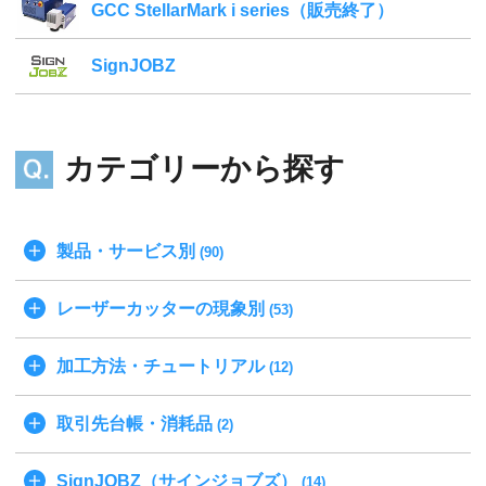
GCC StellarMark i series（販売終了）
SignJOBZ
カテゴリーから探す
製品・サービス別
(90)
レーザーカッターの現象別
(53)
加工方法・チュートリアル
(12)
取引先台帳・消耗品
(2)
SignJOBZ（サインジョブズ）
(14)