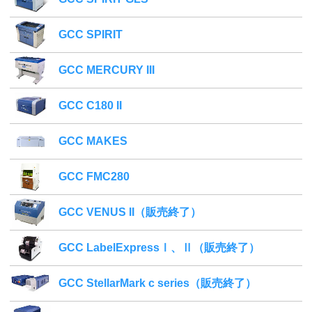
GCC SPIRIT
GCC MERCURY III
GCC C180 II
GCC MAKES
GCC FMC280
GCC VENUS II（販売終了）
GCC LabelExpressⅠ、Ⅱ（販売終了）
GCC StellarMark c series（販売終了）