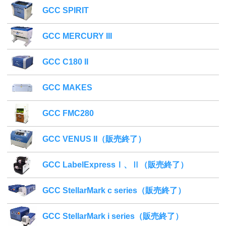
GCC SPIRIT
GCC MERCURY III
GCC C180 II
GCC MAKES
GCC FMC280
GCC VENUS II（販売終了）
GCC LabelExpressⅠ、Ⅱ（販売終了）
GCC StellarMark c series（販売終了）
GCC StellarMark i series（販売終了）