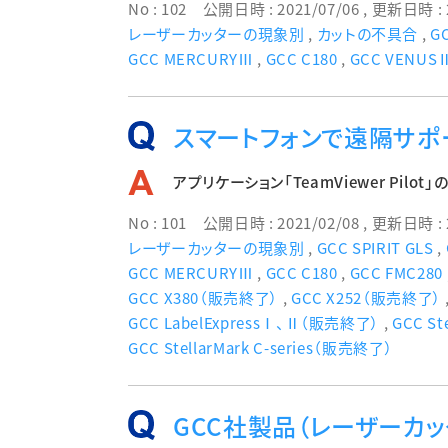
No : 102
公開日時 : 2021/07/06
, 更新日時 : 
レーザーカッターの現象別
,
カットの不具合
,
GC
GCC MERCURYⅢ
,
GCC C180
,
GCC VENU
スマートフォンで遠隔サポ
アプリケーション「TeamViewer Pilo
No : 101
公開日時 : 2021/02/08
, 更新日時 : 
レーザーカッターの現象別
,
GCC SPIRIT GLS
,
GCC MERCURYⅢ
,
GCC C180
,
GCC FMC280
GCC X380（販売終了）
,
GCC X252（販売終了）
GCC LabelExpressⅠ、Ⅱ（販売終了）
,
GCC St
GCC StellarMark C-series（販売終了）
GCC社製品（レーザーカッ