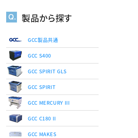
製品から探す
GCC製品共通
GCC S400
GCC SPIRIT GLS
GCC SPIRIT
GCC MERCURY III
GCC C180 II
GCC MAKES