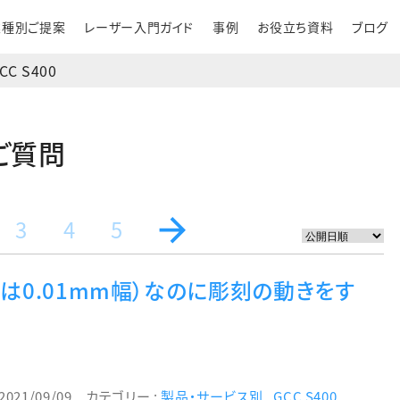
業種別ご提案
レーザー入門ガイド
事例
お役立ち資料
ブログ
CC S400
るご質問
3
4
5
は0.01mm幅）なのに彫刻の動きをす
2021/09/09
カテゴリー :
製品・サービス別
,
GCC S400
,