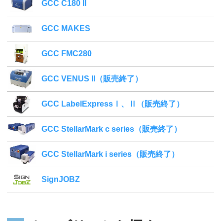
GCC C180 II
GCC MAKES
GCC FMC280
GCC VENUS II（販売終了）
GCC LabelExpressⅠ、Ⅱ（販売終了）
GCC StellarMark c series（販売終了）
GCC StellarMark i series（販売終了）
SignJOBZ