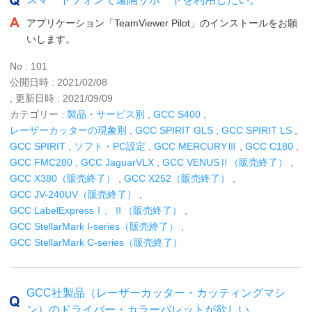
アプリケーション「TeamViewer Pilot」のインストールをお願
いします。
No : 101
公開日時 : 2021/02/08
, 更新日時 : 2021/09/09
カテゴリー :
製品・サービス別
,
GCC S400
,
レーザーカッターの現象別
,
GCC SPIRIT GLS
,
GCC SPIRIT LS
,
GCC SPIRIT
,
ソフト・PC設定
,
GCC MERCURYⅢ
,
GCC C180
,
GCC FMC280
,
GCC JaguarVLX
,
GCC VENUSⅡ（販売終了）
,
GCC X380（販売終了）
,
GCC X252（販売終了）
,
GCC JV-240UV（販売終了）
,
GCC LabelExpressⅠ、Ⅱ（販売終了）
,
GCC StellarMark I-series（販売終了）
,
GCC StellarMark C-series（販売終了）
GCC社製品（レーザーカッター・カッティングマシ
ン）のドライバー・カラーパレットが欲しい。