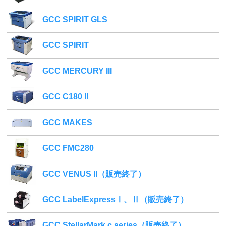
GCC SPIRIT GLS
GCC SPIRIT
GCC MERCURY III
GCC C180 II
GCC MAKES
GCC FMC280
GCC VENUS II（販売終了）
GCC LabelExpressⅠ、Ⅱ（販売終了）
GCC StellarMark c series（販売終了）