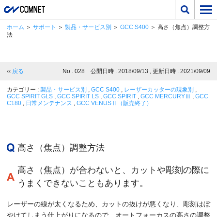
ホーム
＞
サポート
＞
製品・サービス別
＞
GCC S400
＞ 高さ（焦点）調整方
法
‹‹
戻る
No : 028 公開日時 : 2018/09/13 , 更新日時 : 2021/09/09
カテゴリー :
製品・サービス別
,
GCC S400
,
レーザーカッターの現象別
,
GCC SPIRIT GLS
,
GCC SPIRIT LS
,
GCC SPIRIT
,
GCC MERCURYⅢ
,
GCC
C180
,
日常メンテナンス
,
GCC VENUSⅡ（販売終了）
高さ（焦点）調整方法
高さ（焦点）が合わないと、カットや彫刻の際に
うまくできないこともあります。
レーザーの線が太くなるため、カットの抜けが悪くなり、彫刻はぼ
やけてしまう仕上がりになるので、オートフォーカスの高さの調整