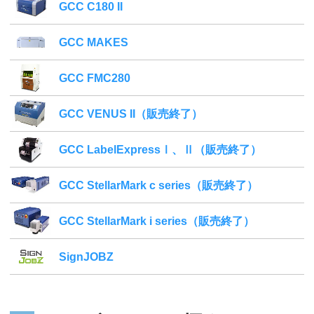
GCC C180 II
GCC MAKES
GCC FMC280
GCC VENUS II（販売終了）
GCC LabelExpressⅠ、Ⅱ（販売終了）
GCC StellarMark c series（販売終了）
GCC StellarMark i series（販売終了）
SignJOBZ