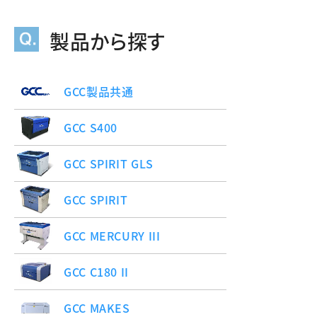
製品から探す
GCC製品共通
GCC S400
GCC SPIRIT GLS
GCC SPIRIT
GCC MERCURY III
GCC C180 II
GCC MAKES