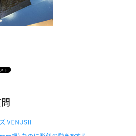
質問
 VENUSII
01mm幅）なのに彫刻の動きをする。