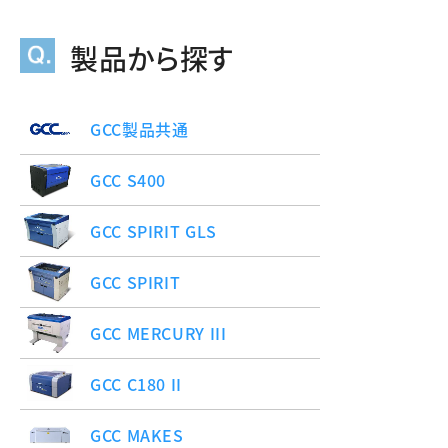
製品から探す
GCC製品共通
GCC S400
GCC SPIRIT GLS
GCC SPIRIT
GCC MERCURY III
GCC C180 II
GCC MAKES