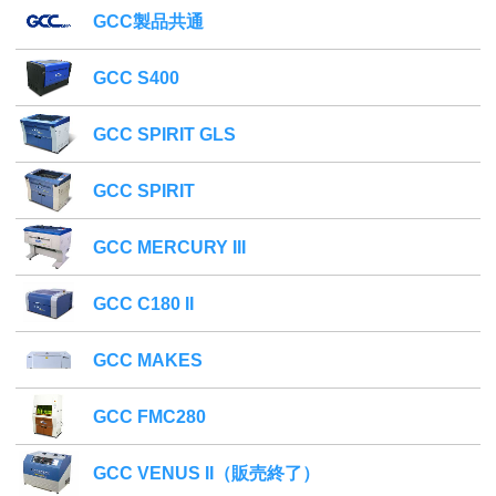
GCC製品共通
GCC S400
GCC SPIRIT GLS
GCC SPIRIT
GCC MERCURY III
GCC C180 II
GCC MAKES
GCC FMC280
GCC VENUS II（販売終了）