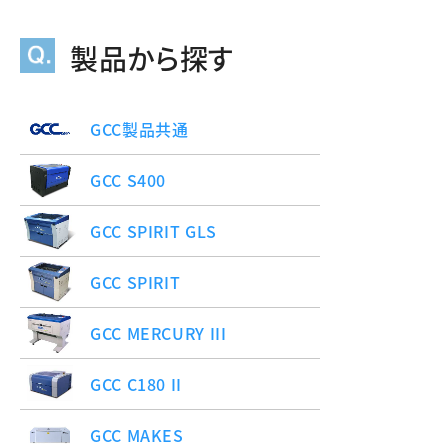
製品から探す
GCC製品共通
GCC S400
GCC SPIRIT GLS
GCC SPIRIT
GCC MERCURY III
GCC C180 II
GCC MAKES