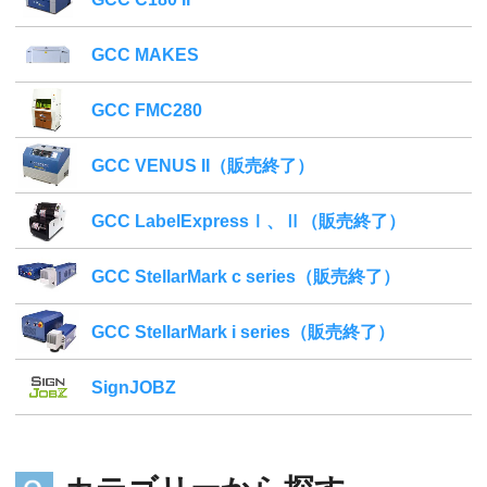
GCC MAKES
GCC FMC280
GCC VENUS II（販売終了）
GCC LabelExpressⅠ、Ⅱ（販売終了）
GCC StellarMark c series（販売終了）
GCC StellarMark i series（販売終了）
SignJOBZ