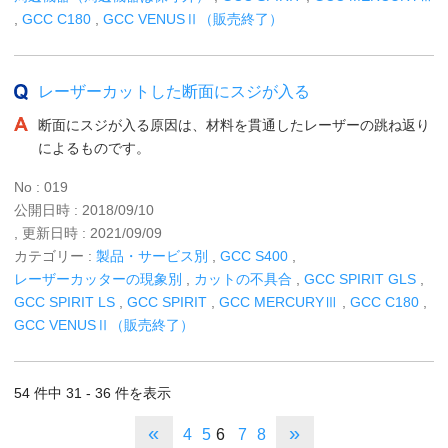
,
GCC C180
,
GCC VENUSⅡ（販売終了）
レーザーカットした断面にスジが入る
断面にスジが入る原因は、材料を貫通したレーザーの跳ね返り
によるものです。
No : 019
公開日時 : 2018/09/10
, 更新日時 : 2021/09/09
カテゴリー :
製品・サービス別
,
GCC S400
,
レーザーカッターの現象別
,
カットの不具合
,
GCC SPIRIT GLS
,
GCC SPIRIT LS
,
GCC SPIRIT
,
GCC MERCURYⅢ
,
GCC C180
,
GCC VENUSⅡ（販売終了）
54 件中 31 - 36 件を表示
«
»
4
5
6
7
8