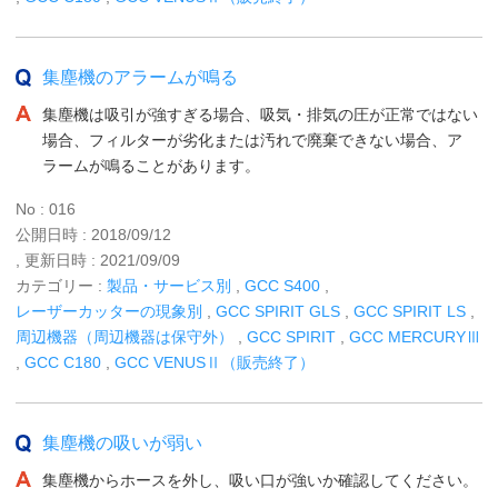
集塵機のアラームが鳴る
集塵機は吸引が強すぎる場合、吸気・排気の圧が正常ではない
場合、フィルターが劣化または汚れで廃棄できない場合、ア
ラームが鳴ることがあります。
No : 016
公開日時 : 2018/09/12
, 更新日時 : 2021/09/09
カテゴリー :
製品・サービス別
,
GCC S400
,
レーザーカッターの現象別
,
GCC SPIRIT GLS
,
GCC SPIRIT LS
,
周辺機器（周辺機器は保守外）
,
GCC SPIRIT
,
GCC MERCURYⅢ
,
GCC C180
,
GCC VENUSⅡ（販売終了）
集塵機の吸いが弱い
集塵機からホースを外し、吸い口が強いか確認してください。