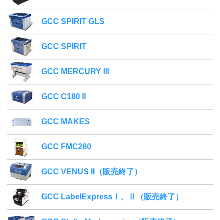
GCC SPIRIT GLS
GCC SPIRIT
GCC MERCURY III
GCC C180 II
GCC MAKES
GCC FMC280
GCC VENUS II（販売終了）
GCC LabelExpressⅠ、Ⅱ（販売終了）