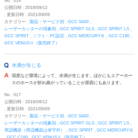
No : 018
公開日時 : 2018/09/12
, 更新日時 : 2021/09/09
カテゴリー :
製品・サービス別
,
GCC S400
,
レーザーカッターの現象別
,
GCC SPIRIT GLS
,
GCC SPIRIT LS
,
GCC SPIRIT
,
ソフト・PC設定
,
GCC MERCURYⅢ
,
GCC C180
,
GCC VENUSⅡ（販売終了）
水滴が生じる
湿度など環境によって、水滴が生じます。ほかにもエアーホー
スのホースが折れ曲がっていることが原因にもあります。
No : 017
公開日時 : 2018/09/12
, 更新日時 : 2021/09/09
カテゴリー :
製品・サービス別
,
GCC S400
,
レーザーカッターの現象別
,
GCC SPIRIT GLS
,
GCC SPIRIT LS
,
周辺機器（周辺機器は保守外）
,
GCC SPIRIT
,
GCC MERCURYⅢ
,
GCC C180
,
GCC VENUSⅡ（販売終了）