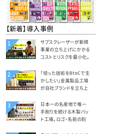
【新着】導入事例
サブスクレーザーが新規
1
事業の立ち上げにかかる
コストとリスクを最小化。
木と森の体験施設
kiond（キオンド）様
「培った技術をBtoCで生
2
かしたい」金属製品工場
が自社ブランドを立ち上
げ、オリジナルグッズを製
造販売。錦中央工業様
日本一の名産地で唯一
3
手削りを続ける木製バッ
ト工場。ロゴ・名前の刻
印、端材活用にレーザー
を活用。エスオースポーツ