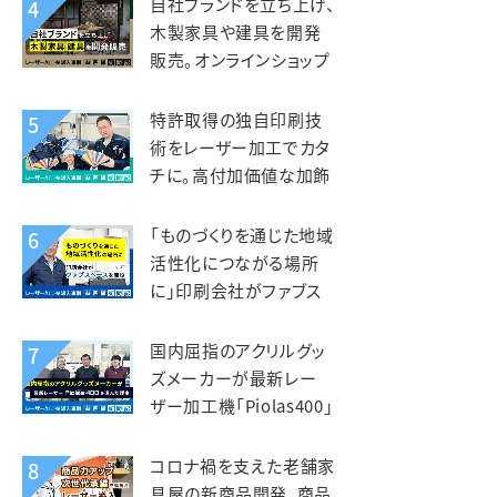
自社ブランドを立ち上げ、
4
工業様
木製家具や建具を開発
販売。オンラインショップ
開設で全国へ販路を拡
大。KIZAIKU C+（阪口銘
特許取得の独自印刷技
5
木店）様
術をレーザー加工でカタ
チに。高付加価値な加飾
アクリルを第二の事業の
柱へ。智昌加工様
「ものづくりを通じた地域
6
活性化につながる場所
に」印刷会社がファブス
ペースを立ち上げ。いさぶ
や印刷工業様
国内屈指のアクリルグッ
7
ズメーカーが最新レー
ザー加工機「Piolas400」
を選んだ理由。インサイド
（北星社グループ）様
コロナ禍を支えた老舗家
8
具屋の新商品開発。商品