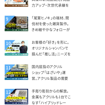
力アップ・次世代承継を
見据えレーザー導入。老
津木工様
「尾鷲ヒノキ」の端材、間
9
伐材を使った雑貨製作。
きめ細やかなフォローが
入れ替えの決め手。えび
すや様
お客様の「好き」を形に。
10
オリジナルシャンパンで
掴んだ「推し活」ニーズを
グッズ事業に展開。デザ
インマーケット様
国内屈指のアクリル
11
ショップ「はざいや」運
営。アクリル製品の需要
変化に対応できる強固な
生産体制。菅原工芸様
手彫り彫刻からの解放。
12
金属もアクリルも1台でこ
なす「ハイブリッドレー