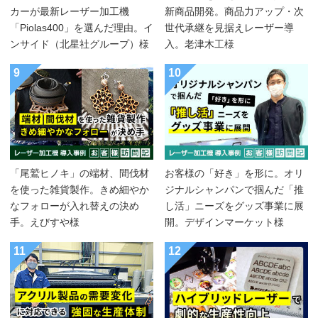
カーが最新レーザー加工機
新商品開発。商品力アップ・次
「Piolas400」を選んだ理由。イ
世代承継を見据えレーザー導
ンサイド（北星社グループ）様
入。老津木工様
9
10
「尾鷲ヒノキ」の端材、間伐材
お客様の「好き」を形に。オリ
を使った雑貨製作。きめ細やか
ジナルシャンパンで掴んだ「推
なフォローが入れ替えの決め
し活」ニーズをグッズ事業に展
手。えびすや様
開。デザインマーケット様
11
12