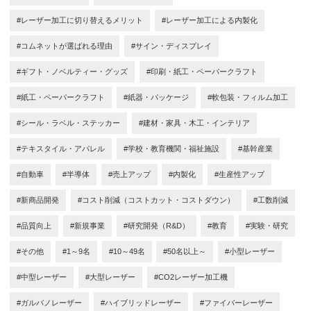
#レーザー加工に切り替えるメリット
#レーザー加工による内製化
#コムネットが選ばれる理由
#サイン・ディスプレイ
#ギフト・ノベルティー・グッズ
#印刷・紙工・ペーパークラフト
#紙工・ペーパークラフト
#紙器・パッケージ
#軟包装・フィルム加工
#シール・ラベル・ステッカー
#建材・家具・木工・インテリア
#テキスタイル・アパレル
#学校・教育機関・福祉施設
#基幹産業
#自動車
#半導体
#売上アップ
#内製化
#生産性アップ
#新商品開発
#コスト削減（コストカット・コストダウン）
#工数削減
#品質向上
#新規事業
#研究開発（R&D）
#教育
#実験・研究
#その他
#1～9名
#10～49名
#50名以上～
#小型レーザー
#中型レーザー
#大型レーザー
#CO2レーザー加工機
#ガルバノレーザー
#ハイブリッドレーザー
#ファイバーレーザー