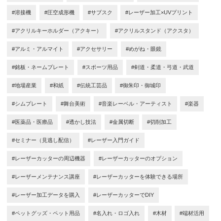
#溶接機
#圧空成形機
#サブスク
#レーザー加工×UVプリント
#アクリルキーホルダー（アクキー）
#アクリルスタンド（アクスタ）
#アルミ・アルマイト
#アクセサリー
#めがね・眼鏡
#銘板・ネームプレート
#スポーツ用品
#剣道・柔道・弓道・武道
#地場産業
#和紙
#伝統工芸品
#御朱印・御城印
#シムプレート
#舞台美術
#音楽レーベル・アーティスト
#楽器
#医薬品・医療品
#透かし技法
#金属切断
#切削加工
#セミナー（見逃し配信）
#レーザー入門ガイド
#レーザーカッターの周辺機器
#レーザーカッターのオプション
#レーザーメンテナンス講座
#レーザーカッターを体験できる場所
#レーザー加工データを購入
#レーザーカッターでDIY
#ペットグッズ・ペット用品
#名入れ・ロゴ入れ
#木材
#端材活用