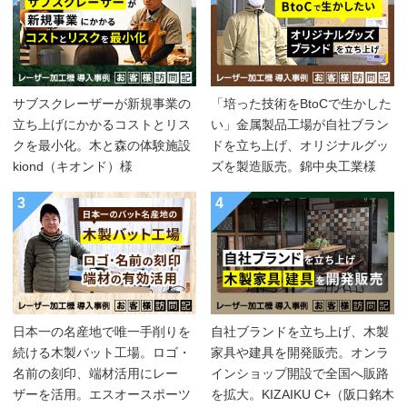
サブスクレーザーが新規事業の
「培った技術をBtoCで生かした
立ち上げにかかるコストとリス
い」金属製品工場が自社ブラン
クを最小化。木と森の体験施設
ドを立ち上げ、オリジナルグッ
kiond（キオンド）様
ズを製造販売。錦中央工業様
3
4
日本一の名産地で唯一手削りを
自社ブランドを立ち上げ、木製
続ける木製バット工場。ロゴ・
家具や建具を開発販売。オンラ
名前の刻印、端材活用にレー
インショップ開設で全国へ販路
ザーを活用。エスオースポーツ
を拡大。KIZAIKU C+（阪口銘木