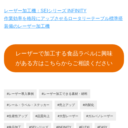
レーザー加工機：SEIシリーズ INFINITY
作業効率を格段にアップさせるロータリーテーブル標準搭
装備のレーザー加工機
レーザーで加工する食品ラベルに興味
がある方はこちらからご相談ください
#レーザー導入事例
#レーザー加工できる素材・材料
#シール・ラベル・ステッカー
#売上アップ
#内製化
#生産性アップ
#品質向上
#大型レーザー
#ガルバノレーザー
#食品加工
#SEIシリーズ
#INFINITY
#FLEXI
#EASY