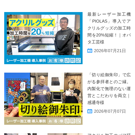
最新レーザー加工機
「PIOLAS」導入でア
クリルグッズの加工時
間を20%短縮！｜オバ
タ工芸様
2026年07月21日
「切り絵御朱印」で広
がる参拝者とのご縁。
内製化で無理のない運
営とこだわりを両立｜
感通寺様
2026年07月07日