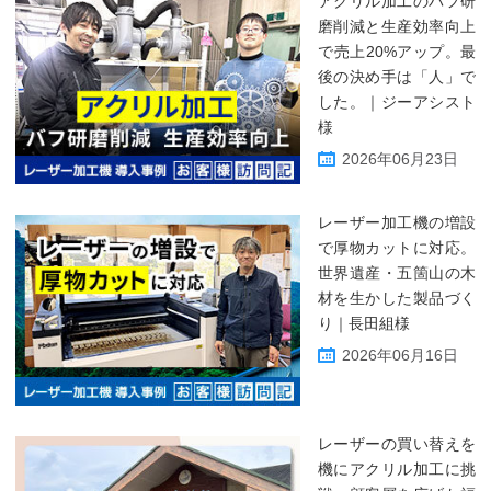
アクリル加工のバフ研
磨削減と生産効率向上
で売上20%アップ。最
後の決め手は「人」で
した。｜ジーアシスト
様
2026年06月23日
レーザー加工機の増設
で厚物カットに対応。
世界遺産・五箇山の木
材を生かした製品づく
り｜長田組様
2026年06月16日
レーザーの買い替えを
機にアクリル加工に挑