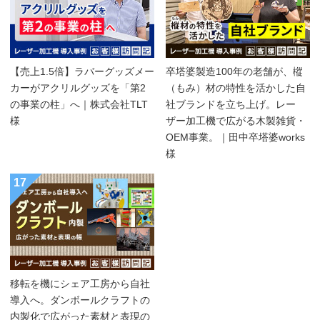
【売上1.5倍】ラバーグッズメー
卒塔婆製造100年の老舗が、樅
カーがアクリルグッズを「第2
（もみ）材の特性を活かした自
の事業の柱」へ｜株式会社TLT
社ブランドを立ち上げ。レー
様
ザー加工機で広がる木製雑貨・
OEM事業。｜田中卒塔婆works
様
17
移転を機にシェア工房から自社
導入へ。ダンボールクラフトの
内製化で広がった素材と表現の