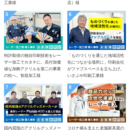
工業様
店）様
5
6
特許取得の独自印刷技術をレー
「ものづくりを通じた地域活性
ザー加工でカタチに。高付加価
化につながる場所に」印刷会社
値な加飾アクリルを第二の事業
がファブスペースを立ち上げ。
の柱へ。智昌加工様
いさぶや印刷工業様
7
8
国内屈指のアクリルグッズメー
コロナ禍を支えた老舗家具屋の