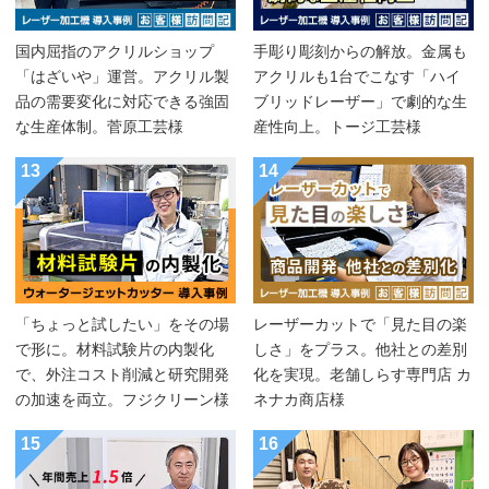
国内屈指のアクリルショップ
手彫り彫刻からの解放。金属も
「はざいや」運営。アクリル製
アクリルも1台でこなす「ハイ
品の需要変化に対応できる強固
ブリッドレーザー」で劇的な生
な生産体制。菅原工芸様
産性向上。トージ工芸様
13
14
「ちょっと試したい」をその場
レーザーカットで「見た目の楽
で形に。材料試験片の内製化
しさ」をプラス。他社との差別
で、外注コスト削減と研究開発
化を実現。老舗しらす専門店 カ
の加速を両立。フジクリーン様
ネナカ商店様
15
16