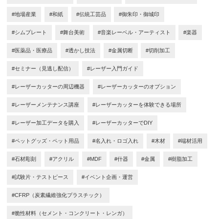
#地場産業
#和紙
#伝統工芸品
#御朱印・御城印
#シムプレート
#舞台美術
#音楽レーベル・アーティスト
#楽器
#医薬品・医療品
#透かし技法
#金属切断
#切削加工
#セミナー（見逃し配信）
#レーザー入門ガイド
#レーザーカッターの周辺機器
#レーザーカッターのオプション
#レーザーメンテナンス講座
#レーザーカッターを体験できる場所
#レーザー加工データを購入
#レーザーカッターでDIY
#ペットグッズ・ペット用品
#名入れ・ロゴ入れ
#木材
#端材活用
#石材彫刻
#アクリル
#MDF
#什器
#金属
#樹脂加工
#試験片・テストピース
#イベント企画・運営
#CFRP（炭素繊維強化プラスチック）
#脆性材料（セメント・コンクリート・レンガ）