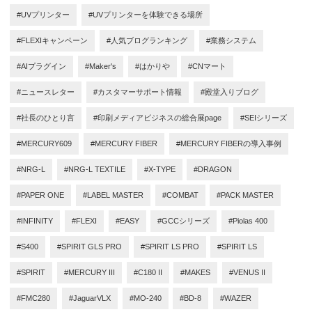
#UVプリンター
#UVプリンターを体験できる場所
#FLEXIキャンペーン
#人気ブログランキング
#業務システム
#AIプラグイン
#Maker's
#はかりや
#CNマート
#ニュースレター
#カスタマーサポート情報
#殿堂入りブログ
#社長のひとり言
#印刷メディアビジネスの総合展page
#SEIシリーズ
#MERCURY609
#MERCURY FIBER
#MERCURY FIBERの導入事例
#NRG-L
#NRG-L TEXTILE
#X-TYPE
#DRAGON
#PAPER ONE
#LABEL MASTER
#COMBAT
#PACK MASTER
#INFINITY
#FLEXI
#EASY
#GCCシリーズ
#Piolas 400
#S400
#SPIRIT GLS PRO
#SPIRIT LS PRO
#SPIRIT LS
#SPIRIT
#MERCURY III
#C180 II
#MAKES
#VENUS II
#FMC280
#JaguarVLX
#MO-240
#BD-8
#WAZER