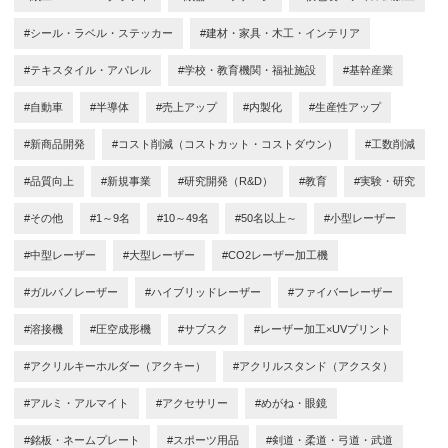
#シール・ラベル・ステッカー
#建材・家具・木工・インテリア
#テキスタイル・アパレル
#学校・教育機関・福祉施設
#基幹産業
#自動車
#半導体
#売上アップ
#内製化
#生産性アップ
#新商品開発
#コスト削減（コストカット・コストダウン）
#工数削減
#品質向上
#新規事業
#研究開発（R&D）
#教育
#実験・研究
#その他
#1～9名
#10～49名
#50名以上～
#小型レーザー
#中型レーザー
#大型レーザー
#CO2レーザー加工機
#ガルバノレーザー
#ハイブリッドレーザー
#ファイバーレーザー
#溶接機
#圧空成形機
#サブスク
#レーザー加工×UVプリント
#アクリルキーホルダー（アクキー）
#アクリルスタンド（アクスタ）
#アルミ・アルマイト
#アクセサリー
#めがね・眼鏡
#銘板・ネームプレート
#スポーツ用品
#剣道・柔道・弓道・武道