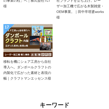
の事業の柱」へ｜株式会社TLT
社ブランドを立ち上げ。レー
様
ザー加工機で広がる木製雑貨・
OEM事業。｜田中卒塔婆works
様
17
移転を機にシェア工房から自社
導入へ。ダンボールクラフトの
内製化で広がった素材と表現の
幅｜クラフトマンエッセンス様
キーワード