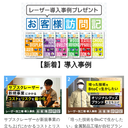
【新着】導入事例
1
2
サブスクレーザーが新規事業の
「培った技術をBtoCで生かした
立ち上げにかかるコストとリス
い」金属製品工場が自社ブラン