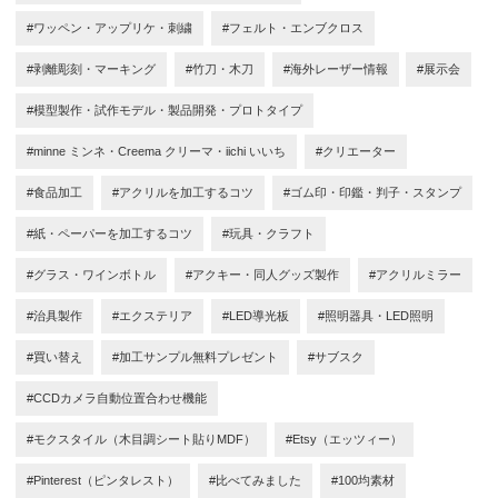
#ワッペン・アップリケ・刺繍
#フェルト・エンブクロス
#剥離彫刻・マーキング
#竹刀・木刀
#海外レーザー情報
#展示会
#模型製作・試作モデル・製品開発・プロトタイプ
#minne ミンネ・Creema クリーマ・iichi いいち
#クリエーター
#食品加工
#アクリルを加工するコツ
#ゴム印・印鑑・判子・スタンプ
#紙・ペーパーを加工するコツ
#玩具・クラフト
#グラス・ワインボトル
#アクキー・同人グッズ製作
#アクリルミラー
#治具製作
#エクステリア
#LED導光板
#照明器具・LED照明
#買い替え
#加工サンプル無料プレゼント
#サブスク
#CCDカメラ自動位置合わせ機能
#モクスタイル（木目調シート貼りMDF）
#Etsy（エッツィー）
#Pinterest（ピンタレスト）
#比べてみました
#100均素材