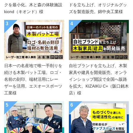
クを最小化。木と森の体験施設
ドを立ち上げ、オリジナルグッ
kiond（キオンド）様
ズを製造販売。錦中央工業様
3
4
日本一の名産地で唯一手削りを
自社ブランドを立ち上げ、木製
続ける木製バット工場。ロゴ・
家具や建具を開発販売。オンラ
名前の刻印、端材活用にレー
インショップ開設で全国へ販路
ザーを活用。エスオースポーツ
を拡大。KIZAIKU C+（阪口銘木
工業様
店）様
5
6