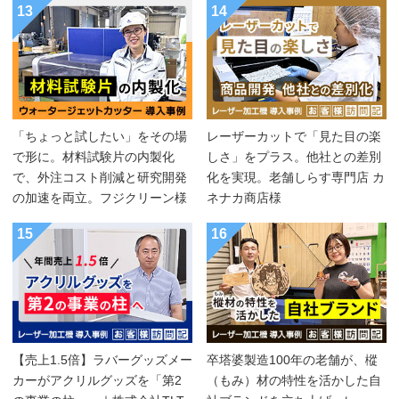
13
14
「ちょっと試したい」をその場
レーザーカットで「見た目の楽
で形に。材料試験片の内製化
しさ」をプラス。他社との差別
で、外注コスト削減と研究開発
化を実現。老舗しらす専門店 カ
の加速を両立。フジクリーン様
ネナカ商店様
15
16
【売上1.5倍】ラバーグッズメー
卒塔婆製造100年の老舗が、樅
カーがアクリルグッズを「第2
（もみ）材の特性を活かした自