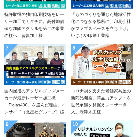
特許取得の独自印刷技術をレー
「ものづくりを通じた地域活性
ザー加工でカタチに。高付加価
化につながる場所に」印刷会社
値な加飾アクリルを第二の事業
がファブスペースを立ち上げ。
の柱へ。智昌加工様
いさぶや印刷工業様
7
8
国内屈指のアクリルグッズメー
コロナ禍を支えた老舗家具屋の
カーが最新レーザー加工機
新商品開発。商品力アップ・次
「Piolas400」を選んだ理由。イ
世代承継を見据えレーザー導
ンサイド（北星社グループ）様
入。老津木工様
9
10