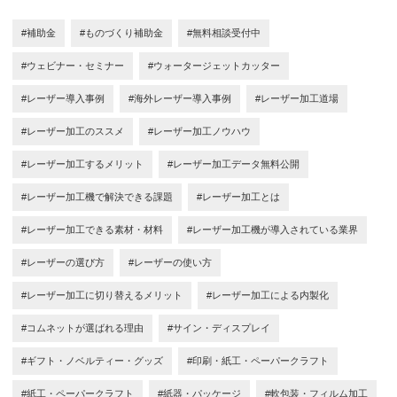
#補助金
#ものづくり補助金
#無料相談受付中
#ウェビナー・セミナー
#ウォータージェットカッター
#レーザー導入事例
#海外レーザー導入事例
#レーザー加工道場
#レーザー加工のススメ
#レーザー加工ノウハウ
#レーザー加工するメリット
#レーザー加工データ無料公開
#レーザー加工機で解決できる課題
#レーザー加工とは
#レーザー加工できる素材・材料
#レーザー加工機が導入されている業界
#レーザーの選び方
#レーザーの使い方
#レーザー加工に切り替えるメリット
#レーザー加工による内製化
#コムネットが選ばれる理由
#サイン・ディスプレイ
#ギフト・ノベルティー・グッズ
#印刷・紙工・ペーパークラフト
#紙工・ペーパークラフト
#紙器・パッケージ
#軟包装・フィルム加工