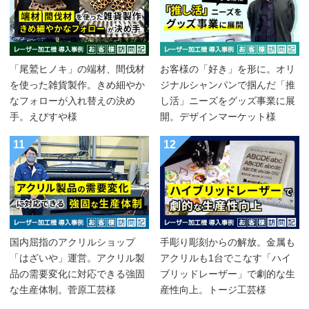
「尾鷲ヒノキ」の端材、間伐材
お客様の「好き」を形に。オリ
を使った雑貨製作。きめ細やか
ジナルシャンパンで掴んだ「推
なフォローが入れ替えの決め
し活」ニーズをグッズ事業に展
手。えびすや様
開。デザインマーケット様
11
12
国内屈指のアクリルショップ
手彫り彫刻からの解放。金属も
「はざいや」運営。アクリル製
アクリルも1台でこなす「ハイ
品の需要変化に対応できる強固
ブリッドレーザー」で劇的な生
な生産体制。菅原工芸様
産性向上。トージ工芸様