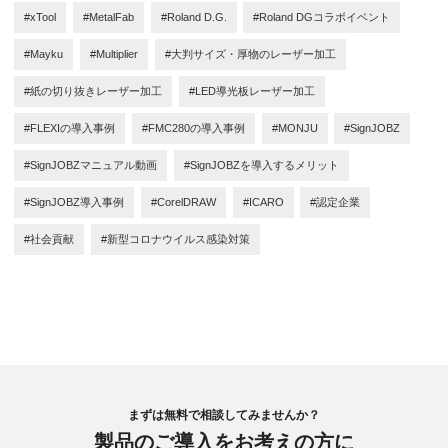
#xTool
#MetalFab
#Roland D.G.
#Roland DGコラボイベント
#Mayku
#Multiplier
#大判サイズ・厚物のレーザー加工
#紙の切り抜きレーザー加工
#LED導光板レーザー加工
#FLEXIの導入事例
#FMC280の導入事例
#MONJU
#SignJOBZ
#SignJOBZマニュアル動画
#SignJOBZを導入するメリット
#SignJOBZ導入事例
#CorelDRAW
#ICARO
#認定企業
#社会貢献
#新型コロナウイルス感染対策
まずは無料で相談してみませんか？
製品のご導入をお考えの方に