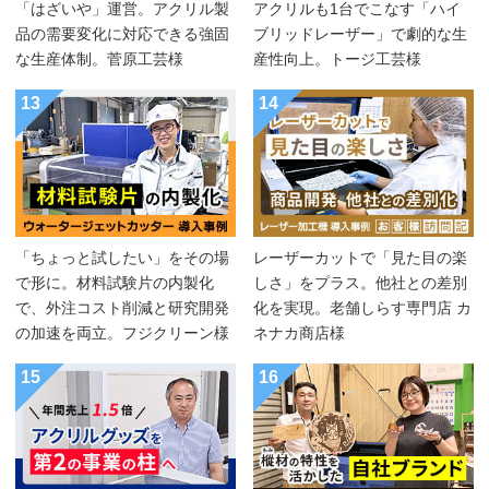
「はざいや」運営。アクリル製
アクリルも1台でこなす「ハイ
品の需要変化に対応できる強固
ブリッドレーザー」で劇的な生
な生産体制。菅原工芸様
産性向上。トージ工芸様
13
14
「ちょっと試したい」をその場
レーザーカットで「見た目の楽
で形に。材料試験片の内製化
しさ」をプラス。他社との差別
で、外注コスト削減と研究開発
化を実現。老舗しらす専門店 カ
の加速を両立。フジクリーン様
ネナカ商店様
15
16