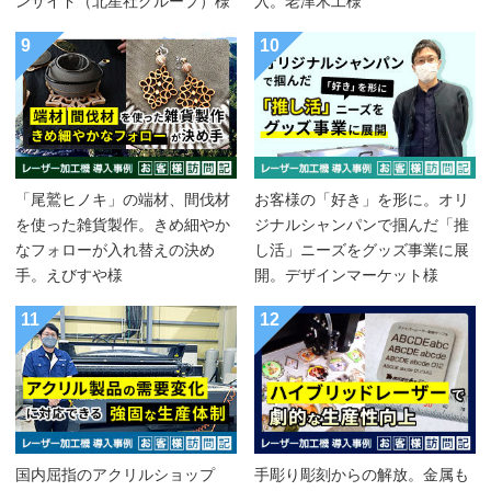
ンサイド（北星社グループ）様
入。老津木工様
9
10
「尾鷲ヒノキ」の端材、間伐材
お客様の「好き」を形に。オリ
を使った雑貨製作。きめ細やか
ジナルシャンパンで掴んだ「推
なフォローが入れ替えの決め
し活」ニーズをグッズ事業に展
手。えびすや様
開。デザインマーケット様
11
12
国内屈指のアクリルショップ
手彫り彫刻からの解放。金属も