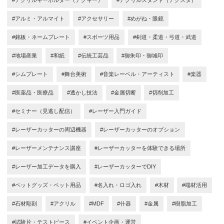
#アルミ・アルマイト
#アクセサリー
#めがね・眼鏡
#銘板・ネームプレート
#スポーツ用品
#剣道・柔道・弓道・武道
#地場産業
#和紙
#伝統工芸品
#御朱印・御城印
#シムプレート
#舞台美術
#音楽レーベル・アーティスト
#楽器
#医薬品・医療品
#透かし技法
#金属切断
#切削加工
#セミナー（見逃し配信）
#レーザー入門ガイド
#レーザーカッターの周辺機器
#レーザーカッターのオプション
#レーザーメンテナンス講座
#レーザーカッターを体験できる場所
#レーザー加工データを購入
#レーザーカッターでDIY
#ペットグッズ・ペット用品
#名入れ・ロゴ入れ
#木材
#端材活用
#石材彫刻
#アクリル
#MDF
#什器
#金属
#樹脂加工
#試験片・テストピース
#イベント企画・運営