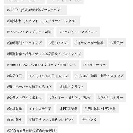
#CFRP（炭素繊維強化プラスチック）
#脆性材料（セメント・コンクリート・レンガ）
#ワッペン・アップリケ・刺繍
#フェルト・エンブクロス
#剥離彫刻・マーキング
#竹刀・木刀
#海外レーザー情報
#展示会
#模型製作・試作モデル・製品開発・プロトタイプ
#minne ミンネ・Creema クリーマ・iichi いいち
#クリエーター
#食品加工
#アクリルを加工するコツ
#ゴム印・印鑑・判子・スタンプ
#紙・ペーパーを加工するコツ
#玩具・クラフト
#グラス・ワインボトル
#アクキー・同人グッズ製作
#アクリルミラー
#治具製作
#エクステリア
#LED導光板
#照明器具・LED照明
#買い替え
#加工サンプル無料プレゼント
#サブスク
#CCDカメラ自動位置合わせ機能