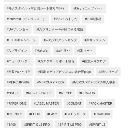
#モクスタイル（木目調シート貼りMDF）
#Etsy（エッツィー）
#Pinterest（ピンタレスト）
#比べてみました
#100均素材
#UVプリンター
#UVプリンターを体験できる場所
#FLEXIキャンペーン
#人気ブログランキング
#業務システム
#AIプラグイン
#Maker's
#はかりや
#CNマート
#ニュースレター
#カスタマーサポート情報
#殿堂入りブログ
#社長のひとり言
#印刷メディアビジネスの総合展page
#SEIシリーズ
#MERCURY609
#MERCURY FIBER
#MERCURY FIBERの導入事例
#NRG-L
#NRG-L TEXTILE
#X-TYPE
#DRAGON
#PAPER ONE
#LABEL MASTER
#COMBAT
#PACK MASTER
#INFINITY
#FLEXI
#EASY
#GCCシリーズ
#Piolas 400
#S400
#SPIRIT GLS PRO
#SPIRIT LS PRO
#SPIRIT LS