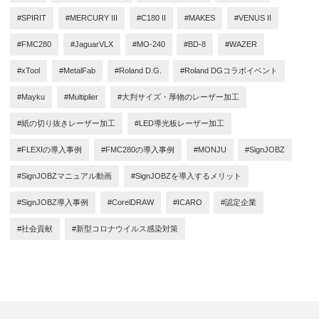
#SPIRIT
#MERCURY III
#C180 II
#MAKES
#VENUS II
#FMC280
#JaguarVLX
#MO-240
#BD-8
#WAZER
#xTool
#MetalFab
#Roland D.G.
#Roland DGコラボイベント
#Mayku
#Multiplier
#大判サイズ・厚物のレーザー加工
#紙の切り抜きレーザー加工
#LED導光板レーザー加工
#FLEXIの導入事例
#FMC280の導入事例
#MONJU
#SignJOBZ
#SignJOBZマニュアル動画
#SignJOBZを導入するメリット
#SignJOBZ導入事例
#CorelDRAW
#ICARO
#認定企業
#社会貢献
#新型コロナウイルス感染対策