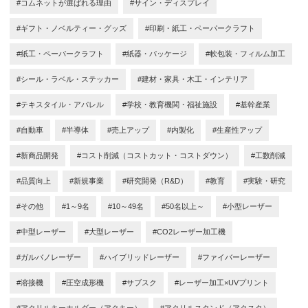
#コムネットが選ばれる理由
#サイン・ディスプレイ
#ギフト・ノベルティー・グッズ
#印刷・紙工・ペーパークラフト
#紙工・ペーパークラフト
#紙器・パッケージ
#軟包装・フィルム加工
#シール・ラベル・ステッカー
#建材・家具・木工・インテリア
#テキスタイル・アパレル
#学校・教育機関・福祉施設
#基幹産業
#自動車
#半導体
#売上アップ
#内製化
#生産性アップ
#新商品開発
#コスト削減（コストカット・コストダウン）
#工数削減
#品質向上
#新規事業
#研究開発（R&D）
#教育
#実験・研究
#その他
#1～9名
#10～49名
#50名以上～
#小型レーザー
#中型レーザー
#大型レーザー
#CO2レーザー加工機
#ガルバノレーザー
#ハイブリッドレーザー
#ファイバーレーザー
#溶接機
#圧空成形機
#サブスク
#レーザー加工×UVプリント
#アクリルキーホルダー（アクキー）
#アクリルスタンド（アクスタ）