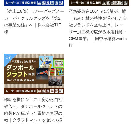
【売上1.5倍】ラバーグッズメー
卒塔婆製造100年の老舗が、樅
カーがアクリルグッズを「第2
（もみ）材の特性を活かした自
の事業の柱」へ｜株式会社TLT
社ブランドを立ち上げ。レー
様
ザー加工機で広がる木製雑貨・
OEM事業。｜田中卒塔婆works
様
17
移転を機にシェア工房から自社
導入へ。ダンボールクラフトの
内製化で広がった素材と表現の
幅｜クラフトマンエッセンス様