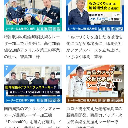
特許取得の独自印刷技術をレー
「ものづくりを通じた地域活性
ザー加工でカタチに。高付加価
化につながる場所に」印刷会社
値な加飾アクリルを第二の事業
がファブスペースを立ち上げ。
の柱へ。智昌加工様
いさぶや印刷工業様
7
8
国内屈指のアクリルグッズメー
コロナ禍を支えた老舗家具屋の
カーが最新レーザー加工機
新商品開発。商品力アップ・次
「Piolas400」を選んだ理由。イ
世代承継を見据えレーザー導