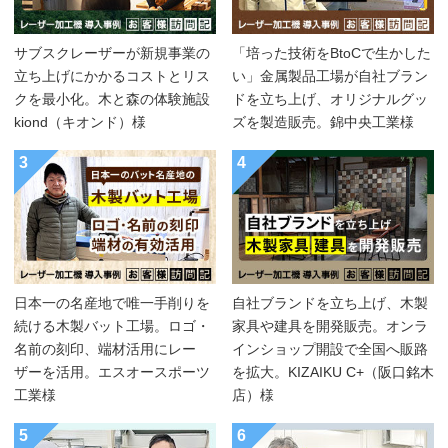
サブスクレーザーが新規事業の
「培った技術をBtoCで生かした
立ち上げにかかるコストとリス
い」金属製品工場が自社ブラン
クを最小化。木と森の体験施設
ドを立ち上げ、オリジナルグッ
kiond（キオンド）様
ズを製造販売。錦中央工業様
3
4
日本一の名産地で唯一手削りを
自社ブランドを立ち上げ、木製
続ける木製バット工場。ロゴ・
家具や建具を開発販売。オンラ
名前の刻印、端材活用にレー
インショップ開設で全国へ販路
ザーを活用。エスオースポーツ
を拡大。KIZAIKU C+（阪口銘木
工業様
店）様
5
6