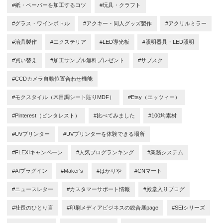
#紙・ペーパーを加工するコツ
#玩具・クラフト
#グラス・ワインボトル
#アクキー・同人グッズ製作
#アクリルミラー
#治具製作
#エクステリア
#LED導光板
#照明器具・LED照明
#買い替え
#加工サンプル無料プレゼント
#サブスク
#CCDカメラ自動位置合わせ機能
#モクスタイル（木目調シート貼りMDF）
#Etsy（エッツィー）
#Pinterest（ピンタレスト）
#比べてみました
#100均素材
#UVプリンター
#UVプリンターを体験できる場所
#FLEXIキャンペーン
#人気ブログランキング
#業務システム
#AIプラグイン
#Maker's
#はかりや
#CNマート
#ニュースレター
#カスタマーサポート情報
#殿堂入りブログ
#社長のひとり言
#印刷メディアビジネスの総合展page
#SEIシリーズ