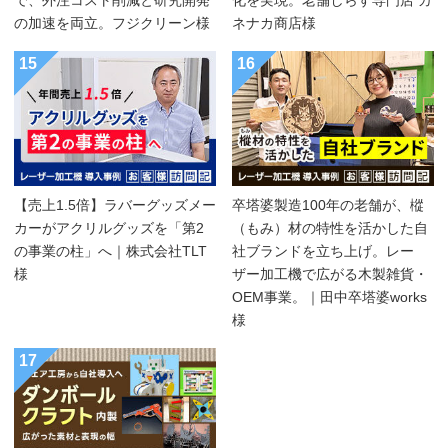
で、外注コスト削減と研究開発
化を実現。老舗しらす専門店 カ
の加速を両立。フジクリーン様
ネナカ商店様
15
16
【売上1.5倍】ラバーグッズメー
卒塔婆製造100年の老舗が、樅
カーがアクリルグッズを「第2
（もみ）材の特性を活かした自
の事業の柱」へ｜株式会社TLT
社ブランドを立ち上げ。レー
様
ザー加工機で広がる木製雑貨・
OEM事業。｜田中卒塔婆works
様
17