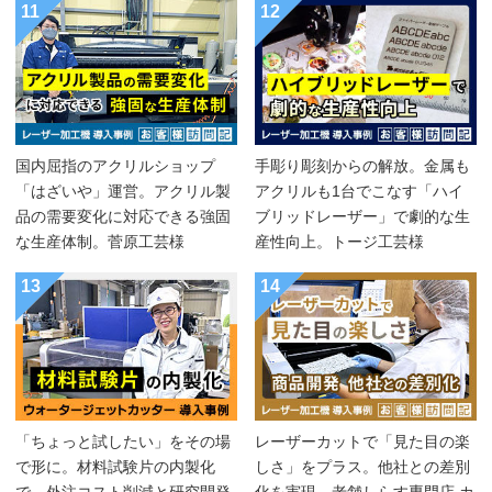
11
12
国内屈指のアクリルショップ
手彫り彫刻からの解放。金属も
「はざいや」運営。アクリル製
アクリルも1台でこなす「ハイ
品の需要変化に対応できる強固
ブリッドレーザー」で劇的な生
な生産体制。菅原工芸様
産性向上。トージ工芸様
13
14
「ちょっと試したい」をその場
レーザーカットで「見た目の楽
で形に。材料試験片の内製化
しさ」をプラス。他社との差別