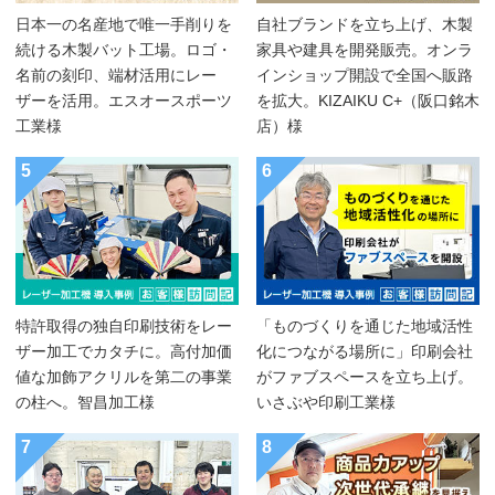
日本一の名産地で唯一手削りを
自社ブランドを立ち上げ、木製
続ける木製バット工場。ロゴ・
家具や建具を開発販売。オンラ
名前の刻印、端材活用にレー
インショップ開設で全国へ販路
ザーを活用。エスオースポーツ
を拡大。KIZAIKU C+（阪口銘木
工業様
店）様
5
6
特許取得の独自印刷技術をレー
「ものづくりを通じた地域活性
ザー加工でカタチに。高付加価
化につながる場所に」印刷会社
値な加飾アクリルを第二の事業
がファブスペースを立ち上げ。
の柱へ。智昌加工様
いさぶや印刷工業様
7
8