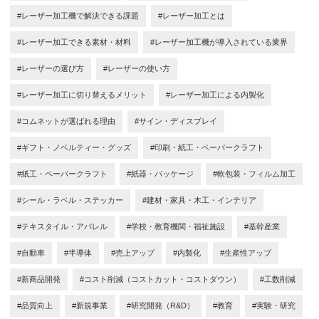
#レーザー加工機で解決できる課題
#レーザー加工とは
#レーザー加工できる素材・材料
#レーザー加工機が導入されている業界
#レーザーの選び方
#レーザーの使い方
#レーザー加工に切り替えるメリット
#レーザー加工による内製化
#コムネットが選ばれる理由
#サイン・ディスプレイ
#ギフト・ノベルティー・グッズ
#印刷・紙工・ペーパークラフト
#紙工・ペーパークラフト
#紙器・パッケージ
#軟包装・フィルム加工
#シール・ラベル・ステッカー
#建材・家具・木工・インテリア
#テキスタイル・アパレル
#学校・教育機関・福祉施設
#基幹産業
#自動車
#半導体
#売上アップ
#内製化
#生産性アップ
#新商品開発
#コスト削減（コストカット・コストダウン）
#工数削減
#品質向上
#新規事業
#研究開発（R&D）
#教育
#実験・研究