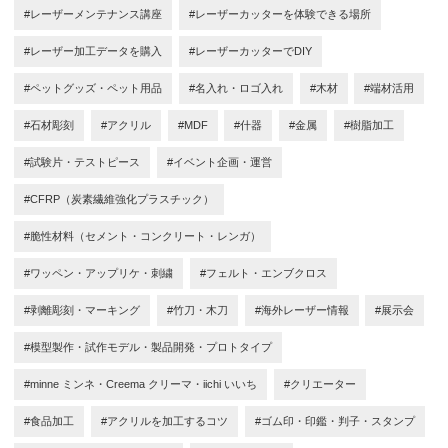
#レーザーメンテナンス講座
#レーザーカッターを体験できる場所
#レーザー加工データを購入
#レーザーカッターでDIY
#ペットグッズ・ペット用品
#名入れ・ロゴ入れ
#木材
#端材活用
#石材彫刻
#アクリル
#MDF
#什器
#金属
#樹脂加工
#試験片・テストピース
#イベント企画・運営
#CFRP（炭素繊維強化プラスチック）
#脆性材料（セメント・コンクリート・レンガ）
#ワッペン・アップリケ・刺繍
#フェルト・エンブクロス
#剥離彫刻・マーキング
#竹刀・木刀
#海外レーザー情報
#展示会
#模型製作・試作モデル・製品開発・プロトタイプ
#minne ミンネ・Creema クリーマ・iichi いいち
#クリエーター
#食品加工
#アクリルを加工するコツ
#ゴム印・印鑑・判子・スタンプ