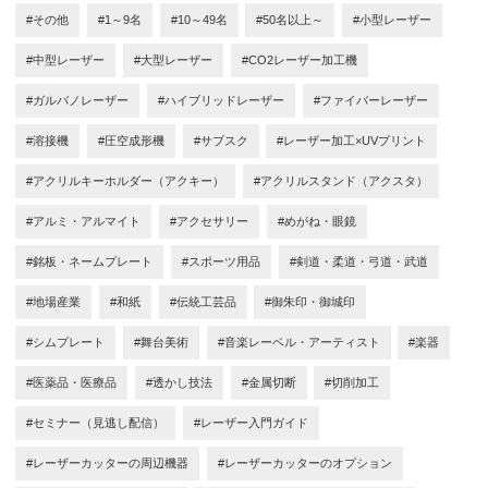
#その他
#1～9名
#10～49名
#50名以上～
#小型レーザー
#中型レーザー
#大型レーザー
#CO2レーザー加工機
#ガルバノレーザー
#ハイブリッドレーザー
#ファイバーレーザー
#溶接機
#圧空成形機
#サブスク
#レーザー加工×UVプリント
#アクリルキーホルダー（アクキー）
#アクリルスタンド（アクスタ）
#アルミ・アルマイト
#アクセサリー
#めがね・眼鏡
#銘板・ネームプレート
#スポーツ用品
#剣道・柔道・弓道・武道
#地場産業
#和紙
#伝統工芸品
#御朱印・御城印
#シムプレート
#舞台美術
#音楽レーベル・アーティスト
#楽器
#医薬品・医療品
#透かし技法
#金属切断
#切削加工
#セミナー（見逃し配信）
#レーザー入門ガイド
#レーザーカッターの周辺機器
#レーザーカッターのオプション