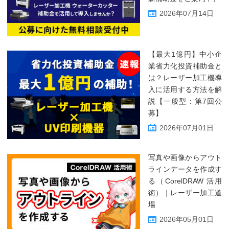
2026年07月14日
【最大1億円】中小企
業省力化投資補助金と
は？レーザー加工機導
入に活用する方法を解
説【一般型：第7回公
募】
2026年07月01日
写真や画像からアウト
ラインデータを作成す
る（CorelDRAW 活用
術）｜レーザー加工道
場
2026年05月01日