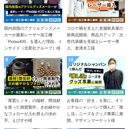
国内屈指のアクリルグッズメー
コロナ禍を支えた老舗家具屋の
カーが最新レーザー加工機
新商品開発。商品力アップ・次
「Piolas400」を選んだ理由。イ
世代承継を見据えレーザー導
ンサイド（北星社グループ）様
入。老津木工様
9
10
「尾鷲ヒノキ」の端材、間伐材
お客様の「好き」を形に。オリ
を使った雑貨製作。きめ細やか
ジナルシャンパンで掴んだ「推
なフォローが入れ替えの決め
し活」ニーズをグッズ事業に展
手。えびすや様
開。デザインマーケット様