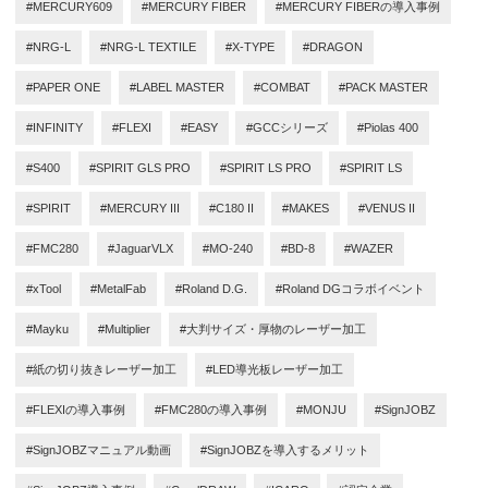
#MERCURY609
#MERCURY FIBER
#MERCURY FIBERの導入事例
#NRG-L
#NRG-L TEXTILE
#X-TYPE
#DRAGON
#PAPER ONE
#LABEL MASTER
#COMBAT
#PACK MASTER
#INFINITY
#FLEXI
#EASY
#GCCシリーズ
#Piolas 400
#S400
#SPIRIT GLS PRO
#SPIRIT LS PRO
#SPIRIT LS
#SPIRIT
#MERCURY III
#C180 II
#MAKES
#VENUS II
#FMC280
#JaguarVLX
#MO-240
#BD-8
#WAZER
#xTool
#MetalFab
#Roland D.G.
#Roland DGコラボイベント
#Mayku
#Multiplier
#大判サイズ・厚物のレーザー加工
#紙の切り抜きレーザー加工
#LED導光板レーザー加工
#FLEXIの導入事例
#FMC280の導入事例
#MONJU
#SignJOBZ
#SignJOBZマニュアル動画
#SignJOBZを導入するメリット