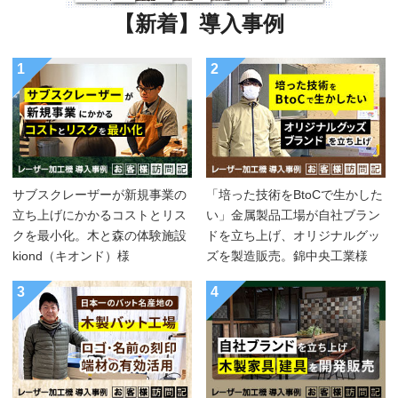
【新着】導入事例
1
2
サブスクレーザーが新規事業の
「培った技術をBtoCで生かした
立ち上げにかかるコストとリス
い」金属製品工場が自社ブラン
クを最小化。木と森の体験施設
ドを立ち上げ、オリジナルグッ
kiond（キオンド）様
ズを製造販売。錦中央工業様
3
4