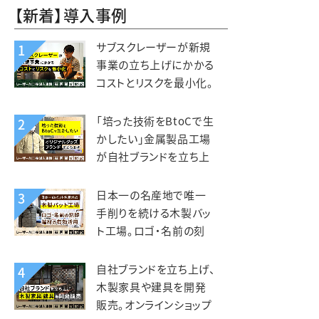
【新着】導入事例
サブスクレーザーが新規
1
事業の立ち上げにかかる
コストとリスクを最小化。
木と森の体験施設
kiond（キオンド）様
「培った技術をBtoCで生
2
かしたい」金属製品工場
が自社ブランドを立ち上
げ、オリジナルグッズを製
造販売。錦中央工業様
日本一の名産地で唯一
3
手削りを続ける木製バッ
ト工場。ロゴ・名前の刻
印、端材活用にレーザー
を活用。エスオースポーツ
自社ブランドを立ち上げ、
4
工業様
木製家具や建具を開発
販売。オンラインショップ