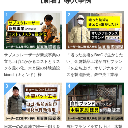
【新着】導入事例
1
2
サブスクレーザーが新規事業の
「培った技術をBtoCで生かした
立ち上げにかかるコストとリス
い」金属製品工場が自社ブラン
クを最小化。木と森の体験施設
ドを立ち上げ、オリジナルグッ
kiond（キオンド）様
ズを製造販売。錦中央工業様
3
4
日本一の名産地で唯一手削りを
自社ブランドを立ち上げ、木製