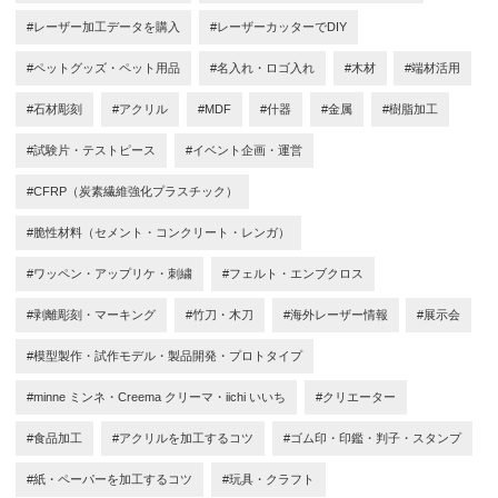
#レーザー加工データを購入
#レーザーカッターでDIY
#ペットグッズ・ペット用品
#名入れ・ロゴ入れ
#木材
#端材活用
#石材彫刻
#アクリル
#MDF
#什器
#金属
#樹脂加工
#試験片・テストピース
#イベント企画・運営
#CFRP（炭素繊維強化プラスチック）
#脆性材料（セメント・コンクリート・レンガ）
#ワッペン・アップリケ・刺繍
#フェルト・エンブクロス
#剥離彫刻・マーキング
#竹刀・木刀
#海外レーザー情報
#展示会
#模型製作・試作モデル・製品開発・プロトタイプ
#minne ミンネ・Creema クリーマ・iichi いいち
#クリエーター
#食品加工
#アクリルを加工するコツ
#ゴム印・印鑑・判子・スタンプ
#紙・ペーパーを加工するコツ
#玩具・クラフト