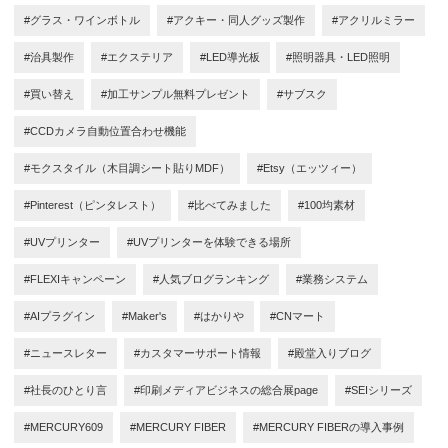
#グラス・ワインボトル
#アクキー・同人グッズ製作
#アクリルミラー
#治具製作
#エクステリア
#LED導光板
#照明器具・LED照明
#買い替え
#加工サンプル無料プレゼント
#サブスク
#CCDカメラ自動位置合わせ機能
#モクスタイル（木目調シート貼りMDF）
#Etsy（エッツィー）
#Pinterest（ピンタレスト）
#比べてみました
#100均素材
#UVプリンター
#UVプリンターを体験できる場所
#FLEXIキャンペーン
#人気ブログランキング
#業務システム
#AIプラグイン
#Maker's
#はかりや
#CNマート
#ニュースレター
#カスタマーサポート情報
#殿堂入りブログ
#社長のひとり言
#印刷メディアビジネスの総合展page
#SEIシリーズ
#MERCURY609
#MERCURY FIBER
#MERCURY FIBERの導入事例