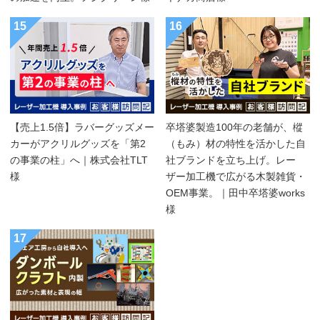
15
16
【売上1.5倍】ラバーグッズメー
卒塔婆製造100年の老舗が、樅
カーがアクリルグッズを「第2
（もみ）材の特性を活かした自
の事業の柱」へ｜株式会社TLT
社ブランドを立ち上げ。レー
様
ザー加工機で広がる木製雑貨・
OEM事業。｜田中卒塔婆works
様
17