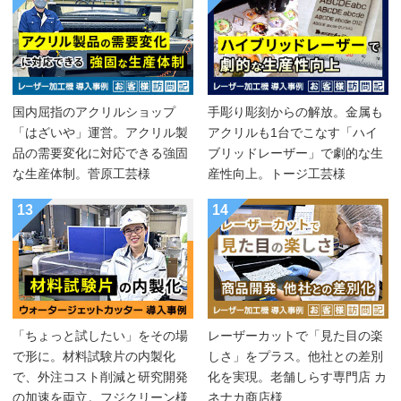
国内屈指のアクリルショップ
手彫り彫刻からの解放。金属も
「はざいや」運営。アクリル製
アクリルも1台でこなす「ハイ
品の需要変化に対応できる強固
ブリッドレーザー」で劇的な生
な生産体制。菅原工芸様
産性向上。トージ工芸様
13
14
「ちょっと試したい」をその場
レーザーカットで「見た目の楽
で形に。材料試験片の内製化
しさ」をプラス。他社との差別
で、外注コスト削減と研究開発
化を実現。老舗しらす専門店 カ
の加速を両立。フジクリーン様
ネナカ商店様