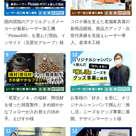
国内屈指のアクリルグッズメー
コロナ禍を支えた老舗家具屋の
カーが最新レーザー加工機
新商品開発。商品力アップ・次
「Piolas400」を選んだ理由。イ
世代承継を見据えレーザー導
ンサイド（北星社グループ）様
入。老津木工様
9
10
「尾鷲ヒノキ」の端材、間伐材
お客様の「好き」を形に。オリ
を使った雑貨製作。きめ細やか
ジナルシャンパンで掴んだ「推
なフォローが入れ替えの決め
し活」ニーズをグッズ事業に展
手。えびすや様
開。デザインマーケット様
11
12