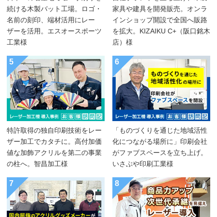
続ける木製バット工場。ロゴ・
家具や建具を開発販売。オンラ
名前の刻印、端材活用にレー
インショップ開設で全国へ販路
ザーを活用。エスオースポーツ
を拡大。KIZAIKU C+（阪口銘木
工業様
店）様
5
6
特許取得の独自印刷技術をレー
「ものづくりを通じた地域活性
ザー加工でカタチに。高付加価
化につながる場所に」印刷会社
値な加飾アクリルを第二の事業
がファブスペースを立ち上げ。
の柱へ。智昌加工様
いさぶや印刷工業様
7
8