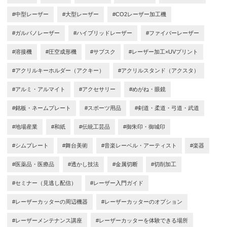
#中型レーザー
#大型レーザー
#CO2レーザー加工機
#ガルバノレーザー
#ハイブリッドレーザー
#ファイバーレーザー
#溶接機
#圧空成形機
#サブスク
#レーザー加工×UVプリント
#アクリルキーホルダー（アクキー）
#アクリルスタンド（アクスタ）
#アルミ・アルマイト
#アクセサリー
#めがね・眼鏡
#銘板・ネームプレート
#スポーツ用品
#剣道・柔道・弓道・武道
#地場産業
#和紙
#伝統工芸品
#御朱印・御城印
#シムプレート
#舞台美術
#音楽レーベル・アーティスト
#楽器
#医薬品・医療品
#透かし技法
#金属切断
#切削加工
#セミナー（見逃し配信）
#レーザー入門ガイド
#レーザーカッターの周辺機器
#レーザーカッターのオプション
#レーザーメンテナンス講座
#レーザーカッターを体験できる場所