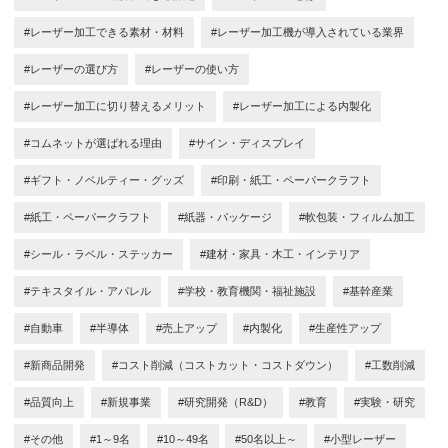
#レーザー加工できる素材・材料
#レーザー加工機が導入されている業界
#レーザーの選び方
#レーザーの使い方
#レーザー加工に切り替えるメリット
#レーザー加工による内製化
#コムネットが選ばれる理由
#サイン・ディスプレイ
#ギフト・ノベルティー・グッズ
#印刷・紙工・ペーパークラフト
#紙工・ペーパークラフト
#紙器・パッケージ
#軟包装・フィルム加工
#シール・ラベル・ステッカー
#建材・家具・木工・インテリア
#テキスタイル・アパレル
#学校・教育機関・福祉施設
#基幹産業
#自動車
#半導体
#売上アップ
#内製化
#生産性アップ
#新商品開発
#コスト削減（コストカット・コストダウン）
#工数削減
#品質向上
#新規事業
#研究開発（R&D）
#教育
#実験・研究
#その他
#1～9名
#10～49名
#50名以上～
#小型レーザー