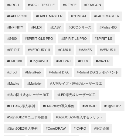
#NRG-L
#NRG-L TEXTILE
#X-TYPE
#DRAGON
#PAPER ONE
#LABEL MASTER
#COMBAT
#PACK MASTER
#INFINITY
#FLEXI
#EASY
#GCCシリーズ
#Piolas 400
#S400
#SPIRIT GLS PRO
#SPIRIT LS PRO
#SPIRIT LS
#SPIRIT
#MERCURY III
#C180 II
#MAKES
#VENUS II
#FMC280
#JaguarVLX
#MO-240
#BD-8
#WAZER
#xTool
#MetalFab
#Roland D.G.
#Roland DGコラボイベント
#Mayku
#Multiplier
#大判サイズ・厚物のレーザー加工
#紙の切り抜きレーザー加工
#LED導光板レーザー加工
#FLEXIの導入事例
#FMC280の導入事例
#MONJU
#SignJOBZ
#SignJOBZマニュアル動画
#SignJOBZを導入するメリット
#SignJOBZ導入事例
#CorelDRAW
#ICARO
#認定企業