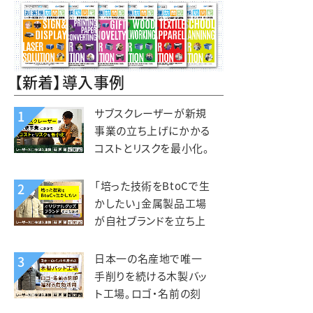
【新着】導入事例
サブスクレーザーが新規
1
事業の立ち上げにかかる
コストとリスクを最小化。
木と森の体験施設
kiond（キオンド）様
「培った技術をBtoCで生
2
かしたい」金属製品工場
が自社ブランドを立ち上
げ、オリジナルグッズを製
造販売。錦中央工業様
日本一の名産地で唯一
3
手削りを続ける木製バッ
ト工場。ロゴ・名前の刻
印、端材活用にレーザー