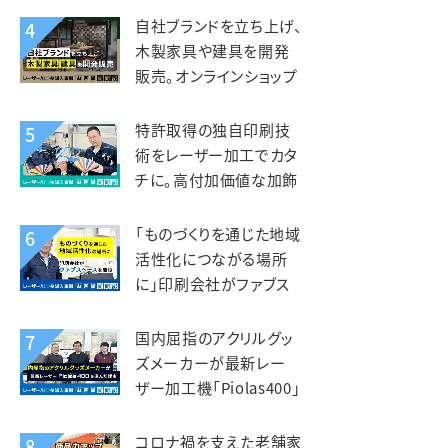
を活用。エスオースポーツ
自社ブランドを立ち上げ、
4
工業様
木製家具や建具を開発
販売。オンラインショップ
開設で全国へ販路を拡
大。KIZAIKU C+（阪口銘
特許取得の独自印刷技
5
木店）様
術をレーザー加工でカタ
チに。高付加価値な加飾
アクリルを第二の事業の
柱へ。智昌加工様
「ものづくりを通じた地域
6
活性化につながる場所
に」印刷会社がファブス
ペースを立ち上げ。いさぶ
や印刷工業様
国内屈指のアクリルグッ
7
ズメーカーが最新レー
ザー加工機「Piolas400」
を選んだ理由。インサイド
（北星社グループ）様
コロナ禍を支えた老舗家
8