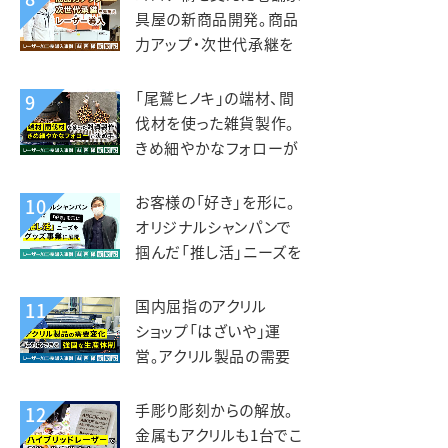
具屋の新商品開発。商品
力アップ・次世代承継を
見据えレーザー導入。老
津木工様
「尾鷲ヒノキ」の端材、間
9
伐材を使った雑貨製作。
きめ細やかなフォローが
入れ替えの決め手。えび
すや様
お客様の「好き」を形に。
10
オリジナルシャンパンで
掴んだ「推し活」ニーズを
グッズ事業に展開。デザ
インマーケット様
国内屈指のアクリル
11
ショップ「はざいや」運
営。アクリル製品の需要
変化に対応できる強固な
生産体制。菅原工芸様
手彫り彫刻からの解放。
12
金属もアクリルも1台でこ