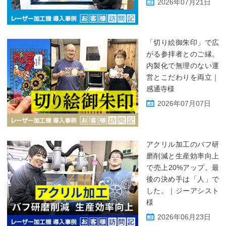
2026年07月21日
「切り絵御朱印」で広
がる参拝者とのご縁。
内製化で無理のない運
営とこだわりを両立｜
感通寺様
2026年07月07日
アクリル加工のバフ研
磨削減と生産効率向上
で売上20%アップ。最
後の決め手は「人」で
した。｜ジーアシスト
様
2026年06月23日