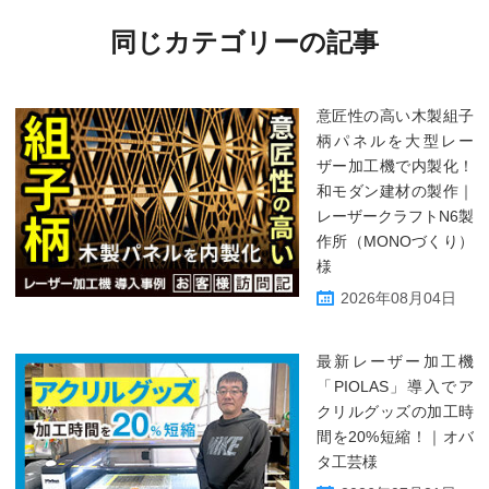
同じカテゴリーの記事
意匠性の高い木製組子
柄パネルを大型レー
ザー加工機で内製化！
和モダン建材の製作｜
レーザークラフトN6製
作所（MONOづくり）
様
2026年08月04日
最新レーザー加工機
「PIOLAS」導入でア
クリルグッズの加工時
間を20%短縮！｜オバ
タ工芸様