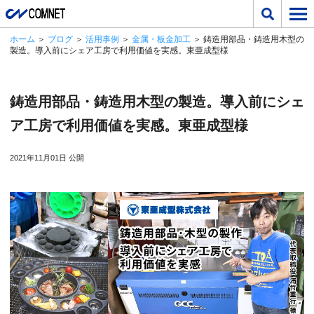
ホーム
＞
ブログ
＞
活用事例
＞
金属・板金加工
＞ 鋳造用部品・鋳造用木型の
製造。導入前にシェア工房で利用価値を実感。東亜成型様
鋳造用部品・鋳造用木型の製造。導入前にシェ
ア工房で利用価値を実感。東亜成型様
2021年11月01日 公開