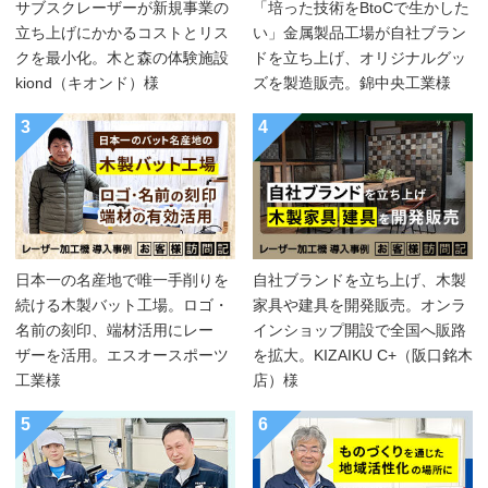
サブスクレーザーが新規事業の
「培った技術をBtoCで生かした
立ち上げにかかるコストとリス
い」金属製品工場が自社ブラン
クを最小化。木と森の体験施設
ドを立ち上げ、オリジナルグッ
kiond（キオンド）様
ズを製造販売。錦中央工業様
3
4
日本一の名産地で唯一手削りを
自社ブランドを立ち上げ、木製
続ける木製バット工場。ロゴ・
家具や建具を開発販売。オンラ
名前の刻印、端材活用にレー
インショップ開設で全国へ販路
ザーを活用。エスオースポーツ
を拡大。KIZAIKU C+（阪口銘木
工業様
店）様
5
6