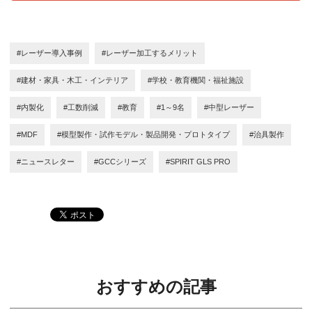
#レーザー導入事例
#レーザー加工するメリット
#建材・家具・木工・インテリア
#学校・教育機関・福祉施設
#内製化
#工数削減
#教育
#1～9名
#中型レーザー
#MDF
#模型製作・試作モデル・製品開発・プロトタイプ
#治具製作
#ニュースレター
#GCCシリーズ
#SPIRIT GLS PRO
おすすめの記事