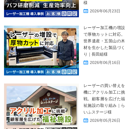
様
2026年06月23日
レーザー加工機の増設
で厚物カットに対応。
世界遺産・五箇山の木
材を生かした製品づく
り｜長田組様
2026年06月16日
レーザーの買い替えを
機にアクリル加工に挑
戦。顧客層を広げた福
祉施設の取り組み｜ら
いふステージ様
2026年05月26日