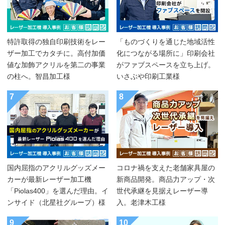
特許取得の独自印刷技術をレー
「ものづくりを通じた地域活性
ザー加工でカタチに。高付加価
化につながる場所に」印刷会社
値な加飾アクリルを第二の事業
がファブスペースを立ち上げ。
の柱へ。智昌加工様
いさぶや印刷工業様
7
8
国内屈指のアクリルグッズメー
コロナ禍を支えた老舗家具屋の
カーが最新レーザー加工機
新商品開発。商品力アップ・次
「Piolas400」を選んだ理由。イ
世代承継を見据えレーザー導
ンサイド（北星社グループ）様
入。老津木工様
9
10