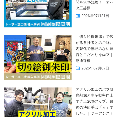
間を20%短縮！｜オバ
タ工芸様
2026年07月21日
「切り絵御朱印」で広
がる参拝者とのご縁。
内製化で無理のない運
営とこだわりを両立｜
感通寺様
2026年07月07日
アクリル加工のバフ研
磨削減と生産効率向上
で売上20%アップ。最
後の決め手は「人」で
した。｜ジーアシスト