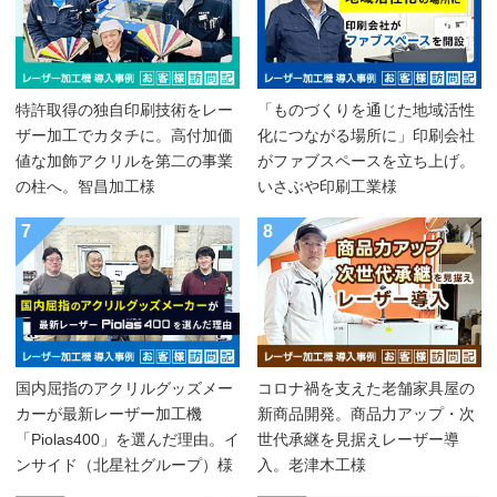
特許取得の独自印刷技術をレー
「ものづくりを通じた地域活性
ザー加工でカタチに。高付加価
化につながる場所に」印刷会社
値な加飾アクリルを第二の事業
がファブスペースを立ち上げ。
の柱へ。智昌加工様
いさぶや印刷工業様
7
8
国内屈指のアクリルグッズメー
コロナ禍を支えた老舗家具屋の
カーが最新レーザー加工機
新商品開発。商品力アップ・次
「Piolas400」を選んだ理由。イ
世代承継を見据えレーザー導
ンサイド（北星社グループ）様
入。老津木工様