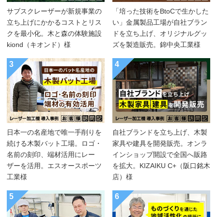
サブスクレーザーが新規事業の
「培った技術をBtoCで生かした
立ち上げにかかるコストとリス
い」金属製品工場が自社ブラン
クを最小化。木と森の体験施設
ドを立ち上げ、オリジナルグッ
kiond（キオンド）様
ズを製造販売。錦中央工業様
3
4
日本一の名産地で唯一手削りを
自社ブランドを立ち上げ、木製
続ける木製バット工場。ロゴ・
家具や建具を開発販売。オンラ
名前の刻印、端材活用にレー
インショップ開設で全国へ販路
ザーを活用。エスオースポーツ
を拡大。KIZAIKU C+（阪口銘木
工業様
店）様
5
6