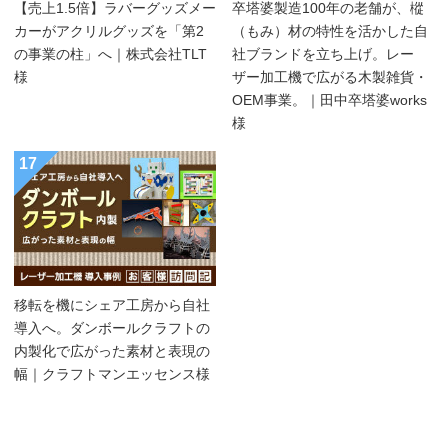
【売上1.5倍】ラバーグッズメー
卒塔婆製造100年の老舗が、樅
カーがアクリルグッズを「第2
（もみ）材の特性を活かした自
の事業の柱」へ｜株式会社TLT
社ブランドを立ち上げ。レー
様
ザー加工機で広がる木製雑貨・
OEM事業。｜田中卒塔婆works
様
17
移転を機にシェア工房から自社
導入へ。ダンボールクラフトの
内製化で広がった素材と表現の
幅｜クラフトマンエッセンス様