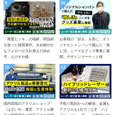
9
10
「尾鷲ヒノキ」の端材、間伐材
お客様の「好き」を形に。オリ
を使った雑貨製作。きめ細やか
ジナルシャンパンで掴んだ「推
なフォローが入れ替えの決め
し活」ニーズをグッズ事業に展
手。えびすや様
開。デザインマーケット様
11
12
国内屈指のアクリルショップ
手彫り彫刻からの解放。金属も
「はざいや」運営。アクリル製
アクリルも1台でこなす「ハイ