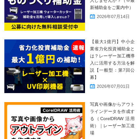
入しませんか？（※最
新補助金をご案内中）
2026年07月14日
【最大1億円】中小企
業省力化投資補助金と
は？レーザー加工機導
入に活用する方法を解
説【一般型：第7回公
募】
2026年07月01日
写真や画像からアウト
ラインデータを作成す
る（CorelDRAW 活用
術）｜レーザー加工道
場