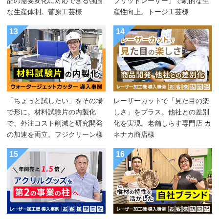
品の需要変化に対応できる強固
ブリッドレーザー」で劇的な生
な生産体制。菅原工芸様
産性向上。トージ工芸様
13
14
「ちょっと試したい」をその場
レーザーカットで「見た目の楽
で形に。材料試験片の内製化
しさ」をプラス。他社との差別
で、外注コスト削減と研究開発
化を実現。老舗しらす専門店 カ
の加速を両立。フジクリーン様
ネナカ商店様
15
16