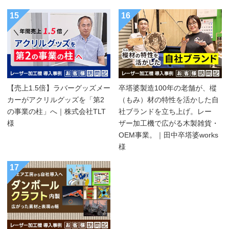
15
16
【売上1.5倍】ラバーグッズメー
卒塔婆製造100年の老舗が、樅
カーがアクリルグッズを「第2
（もみ）材の特性を活かした自
の事業の柱」へ｜株式会社TLT
社ブランドを立ち上げ。レー
様
ザー加工機で広がる木製雑貨・
OEM事業。｜田中卒塔婆works
様
17