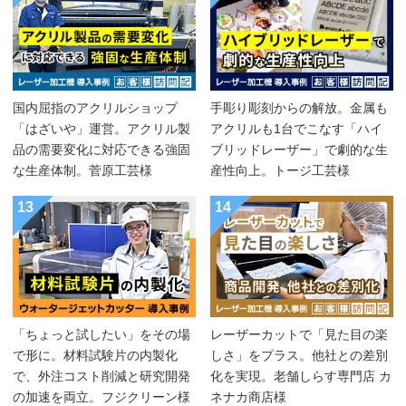
国内屈指のアクリルショップ
手彫り彫刻からの解放。金属も
「はざいや」運営。アクリル製
アクリルも1台でこなす「ハイ
品の需要変化に対応できる強固
ブリッドレーザー」で劇的な生
な生産体制。菅原工芸様
産性向上。トージ工芸様
13
14
「ちょっと試したい」をその場
レーザーカットで「見た目の楽
で形に。材料試験片の内製化
しさ」をプラス。他社との差別
で、外注コスト削減と研究開発
化を実現。老舗しらす専門店 カ
の加速を両立。フジクリーン様
ネナカ商店様