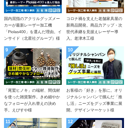
国内屈指のアクリルグッズメー
コロナ禍を支えた老舗家具屋の
カーが最新レーザー加工機
新商品開発。商品力アップ・次
「Piolas400」を選んだ理由。イ
世代承継を見据えレーザー導
ンサイド（北星社グループ）様
入。老津木工様
9
10
「尾鷲ヒノキ」の端材、間伐材
お客様の「好き」を形に。オリ
を使った雑貨製作。きめ細やか
ジナルシャンパンで掴んだ「推
なフォローが入れ替えの決め
し活」ニーズをグッズ事業に展
手。えびすや様
開。デザインマーケット様
11
12