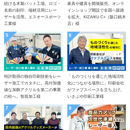
続ける木製バット工場。ロゴ・
家具や建具を開発販売。オンラ
名前の刻印、端材活用にレー
インショップ開設で全国へ販路
ザーを活用。エスオースポーツ
を拡大。KIZAIKU C+（阪口銘木
工業様
店）様
5
6
特許取得の独自印刷技術をレー
「ものづくりを通じた地域活性
ザー加工でカタチに。高付加価
化につながる場所に」印刷会社
値な加飾アクリルを第二の事業
がファブスペースを立ち上げ。
の柱へ。智昌加工様
いさぶや印刷工業様
7
8