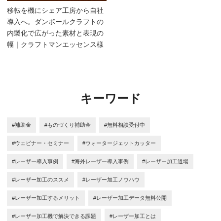
移転を機にシェア工房から自社
導入へ。ダンボールクラフトの
内製化で広がった素材と表現の
幅｜クラフトマンエッセンス様
キーワード
#補助金
#ものづくり補助金
#無料相談受付中
#ウェビナー・セミナー
#ウォータージェットカッター
#レーザー導入事例
#海外レーザー導入事例
#レーザー加工道場
#レーザー加工のススメ
#レーザー加工ノウハウ
#レーザー加工するメリット
#レーザー加工データ無料公開
#レーザー加工機で解決できる課題
#レーザー加工とは