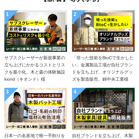
1
2
サブスクレーザーが新規事業の
「培った技術をBtoCで生かした
立ち上げにかかるコストとリス
い」金属製品工場が自社ブラン
クを最小化。木と森の体験施設
ドを立ち上げ、オリジナルグッ
kiond（キオンド）様
ズを製造販売。錦中央工業様
3
4
日本一の名産地で唯一手削りを
自社ブランドを立ち上げ、木製