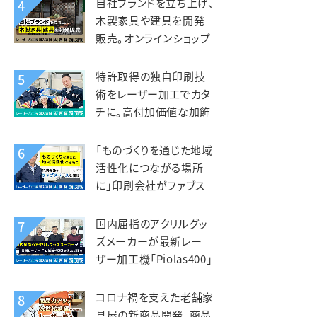
自社ブランドを立ち上げ、
4
工業様
木製家具や建具を開発
販売。オンラインショップ
開設で全国へ販路を拡
大。KIZAIKU C+（阪口銘
特許取得の独自印刷技
5
木店）様
術をレーザー加工でカタ
チに。高付加価値な加飾
アクリルを第二の事業の
柱へ。智昌加工様
「ものづくりを通じた地域
6
活性化につながる場所
に」印刷会社がファブス
ペースを立ち上げ。いさぶ
や印刷工業様
国内屈指のアクリルグッ
7
ズメーカーが最新レー
ザー加工機「Piolas400」
を選んだ理由。インサイド
（北星社グループ）様
コロナ禍を支えた老舗家
8
具屋の新商品開発。商品