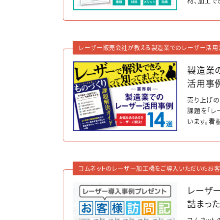
材、加工で
果などをご
レーザー販売会社が教える製造業でのレーザー活用
製造業
活用事例
売り上げの
課題を「レ
います。看
題とレーザ
がわかる入
コムネットのレーザー加工機をご導入いただいたお
レーザ
詰まっ
コムネット