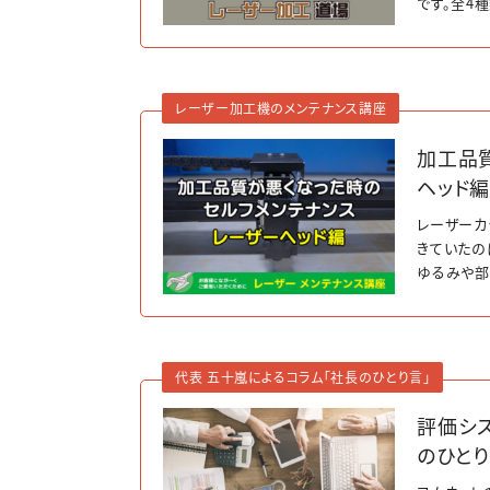
です。全4
刻サンプル
レーザー加工機のメンテナンス講座
加工品
ヘッド編
レーザーカッ
きていたの
ゆるみや部
は、レーザ
代表 五十嵐によるコラム「社長のひとり言」
評価シ
のひとり