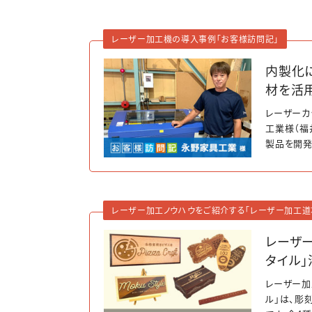
レーザー加工機の導入事例「お客様訪問記」
内製化
材を活
レーザーカ
工業様（福
製品を開発
てよかった
レーザー加工ノウハウをご紹介する「レーザー加工道
レーザ
タイル」
レーザー加
ル」は、彫