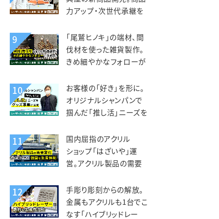
力アップ・次世代承継を
見据えレーザー導入。老
津木工様
「尾鷲ヒノキ」の端材、間
9
伐材を使った雑貨製作。
きめ細やかなフォローが
入れ替えの決め手。えび
すや様
お客様の「好き」を形に。
10
オリジナルシャンパンで
掴んだ「推し活」ニーズを
グッズ事業に展開。デザ
インマーケット様
国内屈指のアクリル
11
ショップ「はざいや」運
営。アクリル製品の需要
変化に対応できる強固な
生産体制。菅原工芸様
手彫り彫刻からの解放。
12
金属もアクリルも1台でこ
なす「ハイブリッドレー