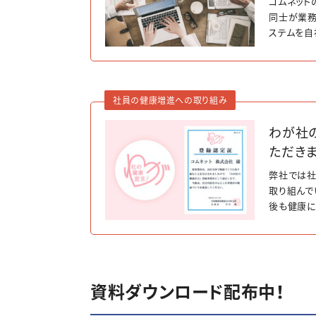
コムネット
同士が業務
ステムを自
化について
社員の健康増進への取り組み
わが社
ただきま
弊社では社
取り組んで
後も健康に
康で長生き
資料ダウンロード配布中！