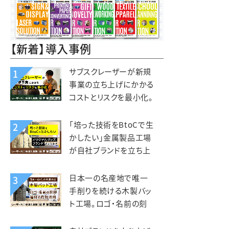
【新着】導入事例
サブスクレーザーが新規
1
事業の立ち上げにかかる
コストとリスクを最小化。
木と森の体験施設
kiond（キオンド）様
「培った技術をBtoCで生
2
かしたい」金属製品工場
が自社ブランドを立ち上
げ、オリジナルグッズを製
造販売。錦中央工業様
日本一の名産地で唯一
3
手削りを続ける木製バッ
ト工場。ロゴ・名前の刻
印、端材活用にレーザー
を活用。エスオースポーツ