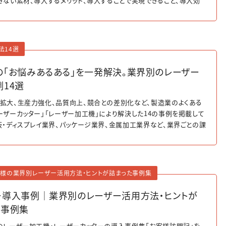
きない素材、導入するメリット、導入することで実現できること、導入効
紹介しています。
法14選
の「お悩みあるある」を一発解決。業界別のレーザー
14選
拡大、生産力強化、品質向上、競合との差別化など、製造業のよくある
ーザーカッター」「レーザー加工機」により解決した14の事例を掲載して
板・ディスプレイ業界、パッケージ業界、金属加工業界など、業界ごとの課
ーの導入メリットをわかりやすく紹介。今さら聞けないレーザー活用法
門ガイドです。
客様の業界別レーザー活用方法・ヒントが詰まった事例集
ー導入事例｜業界別のレーザー活用方法・ヒントが
た事例集
のレーザー加工機・レーザーカッターの導入事例集「お客様訪問記」を