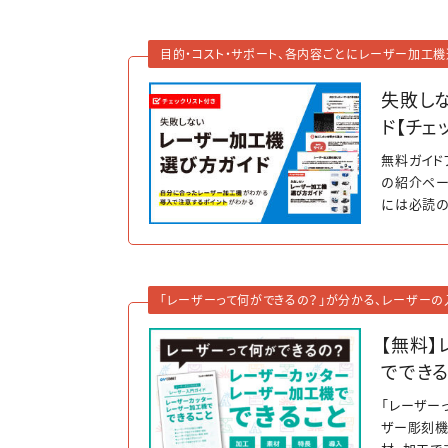
目的・コスト・サポート、各内容ごとにレーザー加工機
失敗し
ド【チェ
無料ガイド
の紹介ペー
には必読の
ているので
「レーザーって何ができるの？」が分かる、レーザーの
【無料
ででき
「レーザー
ザー彫刻機