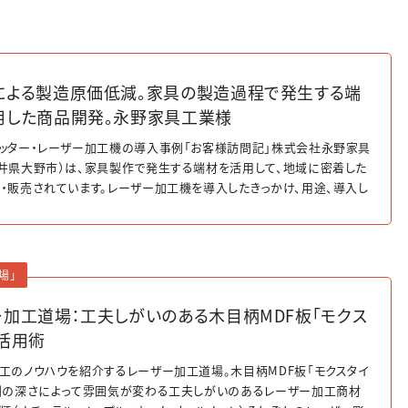
による製造原価低減。家具の製造過程で発生する端
用した商品開発。永野家具工業様
ッター・レーザー加工機の導入事例「お客様訪問記」株式会社永野家具
井県大野市）は、家具製作で発生する端材を活用して、地域に密着した
・販売されています。レーザー加工機を導入したきっかけ、用途、導入し
点などを教えていただきました。
場」
ー加工道場：工夫しがいのある木目柄MDF板「モクス
活用術
工のノウハウを紹介するレーザー加工道場。木目柄MDF板「モクスタイ
刻の深さによって雰囲気が変わる工夫しがいのあるレーザー加工商材