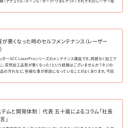
種類（ナチュラル・メープル・オーク・ウォルナット）それぞれのレーザー彫
と、綺麗に仕上げるためのポイントを紹介しています。
質が悪くなった時のセルフメンテナンス（レーザー
）
ターGCC LaserProシリーズのメンテナンス講座です。問題なく加工で
に、突然加工品質が悪くなった！という経験はございませんか？ネジの
品の汚れなど、些細な事が原因になっていることがよくあります。今回
ーヘッド周りでチェックするポイント・解決方法をご紹介します。
ステムと開発体制｜代表 五十嵐によるコラム「社長
言」