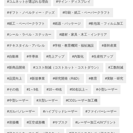
#コムネットが選ばれる理由
#サイン・ディスプレイ
#ギフト・ノベルティー・グッズ
#印刷・紙工・ペーパークラフト
#紙工・ペーパークラフト
#紙器・パッケージ
#軟包装・フィルム加工
#シール・ラベル・ステッカー
#建材・家具・木工・インテリア
#テキスタイル・アパレル
#学校・教育機関・福祉施設
#基幹産業
#自動車
#半導体
#売上アップ
#内製化
#生産性アップ
#新商品開発
#コスト削減（コストカット・コストダウン）
#工数削減
#品質向上
#新規事業
#研究開発（R&D）
#教育
#実験・研究
#その他
#1～9名
#10～49名
#50名以上～
#小型レーザー
#中型レーザー
#大型レーザー
#CO2レーザー加工機
#ガルバノレーザー
#ハイブリッドレーザー
#ファイバーレーザー
#溶接機
#圧空成形機
#サブスク
#レーザー加工×UVプリント