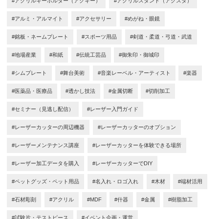
#アクリルキーホルダー（アクキー）
#アクリルスタンド（アクスタ）
#アルミ・アルマイト
#アクセサリー
#めがね・眼鏡
#銘板・ネームプレート
#スポーツ用品
#剣道・柔道・弓道・武道
#地場産業
#和紙
#伝統工芸品
#御朱印・御城印
#シムプレート
#舞台美術
#音楽レーベル・アーティスト
#楽器
#医薬品・医療品
#透かし技法
#金属切断
#切削加工
#セミナー（見逃し配信）
#レーザー入門ガイド
#レーザーカッターの周辺機器
#レーザーカッターのオプション
#レーザーメンテナンス講座
#レーザーカッターを体験できる場所
#レーザー加工データを購入
#レーザーカッターでDIY
#ペットグッズ・ペット用品
#名入れ・ロゴ入れ
#木材
#端材活用
#石材彫刻
#アクリル
#MDF
#什器
#金属
#樹脂加工
#試験片・テストピース
#イベント企画・運営