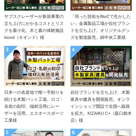
サブスクレーザーが新規事業の
「培った技術をBtoCで生かした
立ち上げにかかるコストとリス
い」金属製品工場が自社ブラン
クを最小化。木と森の体験施設
ドを立ち上げ、オリジナルグッ
kiond（キオンド）様
ズを製造販売。錦中央工業様
3
4
日本一の名産地で唯一手削りを
自社ブランドを立ち上げ、木製
続ける木製バット工場。ロゴ・
家具や建具を開発販売。オンラ
名前の刻印、端材活用にレー
インショップ開設で全国へ販路
ザーを活用。エスオースポーツ
を拡大。KIZAIKU C+（阪口銘木
工業様
店）様
5
6