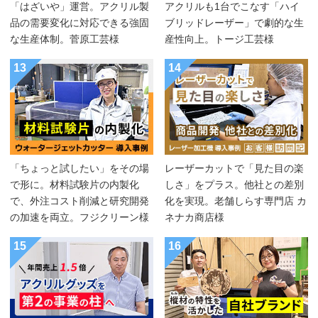
「はざいや」運営。アクリル製
アクリルも1台でこなす「ハイ
品の需要変化に対応できる強固
ブリッドレーザー」で劇的な生
な生産体制。菅原工芸様
産性向上。トージ工芸様
13
14
「ちょっと試したい」をその場
レーザーカットで「見た目の楽
で形に。材料試験片の内製化
しさ」をプラス。他社との差別
で、外注コスト削減と研究開発
化を実現。老舗しらす専門店 カ
の加速を両立。フジクリーン様
ネナカ商店様
15
16