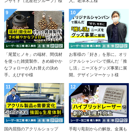
ンサイド（北星社グループ）様
入。老津木工様
9
10
「尾鷲ヒノキ」の端材、間伐材
お客様の「好き」を形に。オリ
を使った雑貨製作。きめ細やか
ジナルシャンパンで掴んだ「推
なフォローが入れ替えの決め
し活」ニーズをグッズ事業に展
手。えびすや様
開。デザインマーケット様
11
12
国内屈指のアクリルショップ
手彫り彫刻からの解放。金属も