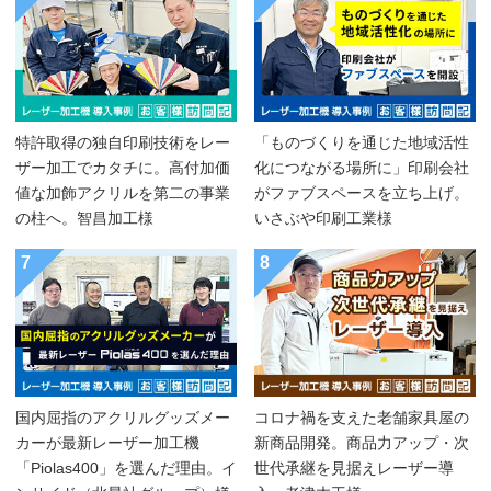
特許取得の独自印刷技術をレー
「ものづくりを通じた地域活性
ザー加工でカタチに。高付加価
化につながる場所に」印刷会社
値な加飾アクリルを第二の事業
がファブスペースを立ち上げ。
の柱へ。智昌加工様
いさぶや印刷工業様
7
8
国内屈指のアクリルグッズメー
コロナ禍を支えた老舗家具屋の
カーが最新レーザー加工機
新商品開発。商品力アップ・次
「Piolas400」を選んだ理由。イ
世代承継を見据えレーザー導