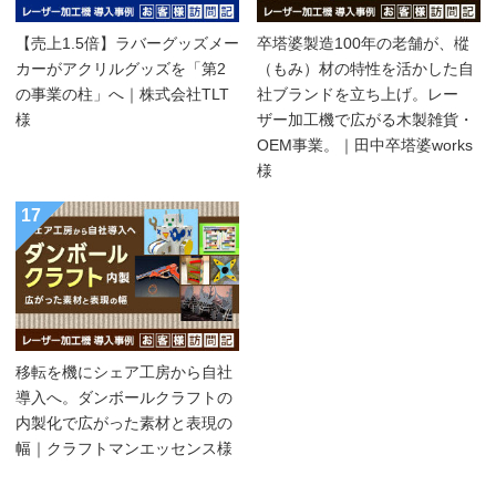
【売上1.5倍】ラバーグッズメー
卒塔婆製造100年の老舗が、樅
カーがアクリルグッズを「第2
（もみ）材の特性を活かした自
の事業の柱」へ｜株式会社TLT
社ブランドを立ち上げ。レー
様
ザー加工機で広がる木製雑貨・
OEM事業。｜田中卒塔婆works
様
17
移転を機にシェア工房から自社
導入へ。ダンボールクラフトの
内製化で広がった素材と表現の
幅｜クラフトマンエッセンス様