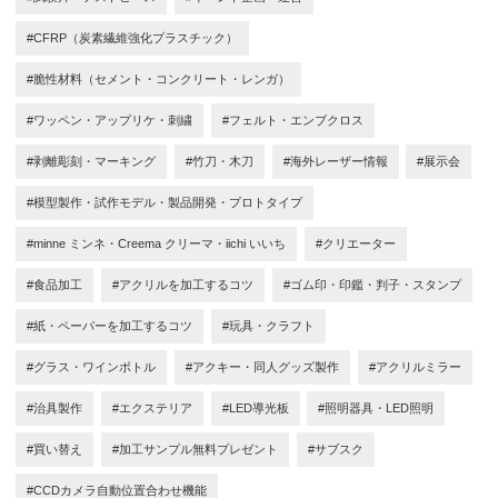
#CFRP（炭素繊維強化プラスチック）
#脆性材料（セメント・コンクリート・レンガ）
#ワッペン・アップリケ・刺繍
#フェルト・エンブクロス
#剥離彫刻・マーキング
#竹刀・木刀
#海外レーザー情報
#展示会
#模型製作・試作モデル・製品開発・プロトタイプ
#minne ミンネ・Creema クリーマ・iichi いいち
#クリエーター
#食品加工
#アクリルを加工するコツ
#ゴム印・印鑑・判子・スタンプ
#紙・ペーパーを加工するコツ
#玩具・クラフト
#グラス・ワインボトル
#アクキー・同人グッズ製作
#アクリルミラー
#治具製作
#エクステリア
#LED導光板
#照明器具・LED照明
#買い替え
#加工サンプル無料プレゼント
#サブスク
#CCDカメラ自動位置合わせ機能