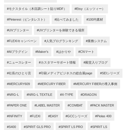
#モクスタイル（木目調シート貼りMDF）
#Etsy（エッツィー）
#Pinterest（ピンタレスト）
#比べてみました
#100均素材
#UVプリンター
#UVプリンターを体験できる場所
#FLEXIキャンペーン
#人気ブログランキング
#業務システム
#AIプラグイン
#Maker's
#はかりや
#CNマート
#ニュースレター
#カスタマーサポート情報
#殿堂入りブログ
#社長のひとり言
#印刷メディアビジネスの総合展page
#SEIシリーズ
#MERCURY609
#MERCURY FIBER
#MERCURY FIBERの導入事例
#NRG-L
#NRG-L TEXTILE
#X-TYPE
#DRAGON
#PAPER ONE
#LABEL MASTER
#COMBAT
#PACK MASTER
#INFINITY
#FLEXI
#EASY
#GCCシリーズ
#Piolas 400
#S400
#SPIRIT GLS PRO
#SPIRIT LS PRO
#SPIRIT LS