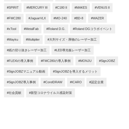
#SPIRIT
#MERCURY III
#C180 II
#MAKES
#VENUS II
#FMC280
#JaguarVLX
#MO-240
#BD-8
#WAZER
#xTool
#MetalFab
#Roland D.G.
#Roland DGコラボイベント
#Mayku
#Multiplier
#大判サイズ・厚物のレーザー加工
#紙の切り抜きレーザー加工
#LED導光板レーザー加工
#FLEXIの導入事例
#FMC280の導入事例
#MONJU
#SignJOBZ
#SignJOBZマニュアル動画
#SignJOBZを導入するメリット
#SignJOBZ導入事例
#CorelDRAW
#ICARO
#認定企業
#社会貢献
#新型コロナウイルス感染対策