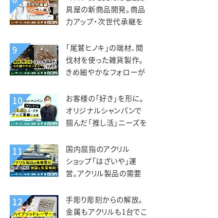
具屋の新商品開発。商品
力アップ・次世代承継を
見据えレーザー導入。老
津木工様
「尾鷲ヒノキ」の端材、間
9
伐材を使った雑貨製作。
きめ細やかなフォローが
入れ替えの決め手。えび
すや様
お客様の「好き」を形に。
10
オリジナルシャンパンで
掴んだ「推し活」ニーズを
グッズ事業に展開。デザ
インマーケット様
国内屈指のアクリル
11
ショップ「はざいや」運
営。アクリル製品の需要
変化に対応できる強固な
生産体制。菅原工芸様
手彫り彫刻からの解放。
12
金属もアクリルも1台でこ