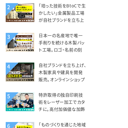
kiond（キオンド）様
「培った技術をBtoCで生
2
かしたい」金属製品工場
が自社ブランドを立ち上
げ、オリジナルグッズを製
造販売。錦中央工業様
日本一の名産地で唯一
3
手削りを続ける木製バッ
ト工場。ロゴ・名前の刻
印、端材活用にレーザー
を活用。エスオースポーツ
自社ブランドを立ち上げ、
4
工業様
木製家具や建具を開発
販売。オンラインショップ
開設で全国へ販路を拡
大。KIZAIKU C+（阪口銘
特許取得の独自印刷技
5
木店）様
術をレーザー加工でカタ
チに。高付加価値な加飾
アクリルを第二の事業の
柱へ。智昌加工様
「ものづくりを通じた地域
6