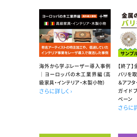
海外から学ぶレーザー導入事例
【終了
｜ヨーロッパの木工業界編（高
バリを
級家具・インテリア・木製小物）
＆アフタ
さらに詳しく ›
ガイド
ペーン
さらに詳