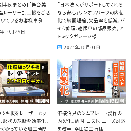
別事例まとめ】「舞台美
「日本法人がサポートしてくれる
大型レーザー加工機をご活
なら安心」ワンオフパーツの内製
だいているお客様事例
化で納期短縮、欠品率を低減。バ
イク修理、絶版車の部品販売。ア
4年10月29日
ドミックガレージ様
2024年10月01日
のツキ板をレーザーカッ
溶接治具のシムプレート製作の
な形状の裁断を効率化。
内製化。納期、コスト、ニーズ対応
でかかっていた加工時間
を改善。幸田鉄工所様