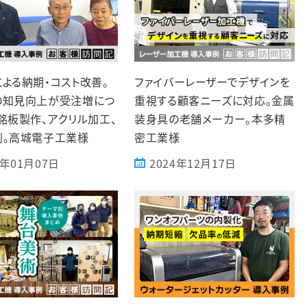
よる納期・コスト改善。
ファイバーレーザーでデザインを
の知見向上が受注増につ
重視する顧客ニーズに対応。金属
銘板製作、アクリル加工、
装身具の老舗メーカー。本多精
刻。高城電子工業様
密工業様
5年01月07日
2024年12月17日