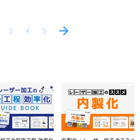
3
4
5
ー加工の前後工程 効率化
内製化｜レーザー加工のススメ