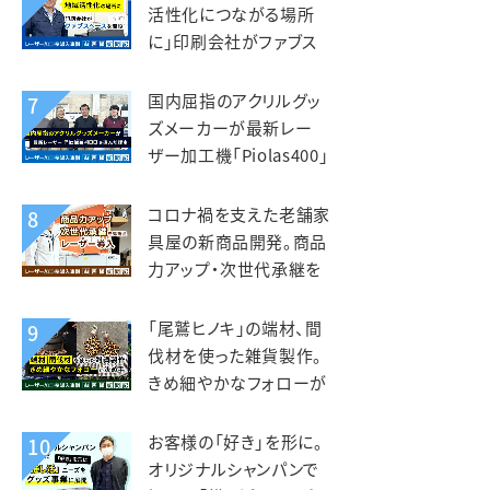
活性化につながる場所
に」印刷会社がファブス
ペースを立ち上げ。いさぶ
や印刷工業様
国内屈指のアクリルグッ
7
ズメーカーが最新レー
ザー加工機「Piolas400」
を選んだ理由。インサイド
（北星社グループ）様
コロナ禍を支えた老舗家
8
具屋の新商品開発。商品
力アップ・次世代承継を
見据えレーザー導入。老
津木工様
「尾鷲ヒノキ」の端材、間
9
伐材を使った雑貨製作。
きめ細やかなフォローが
入れ替えの決め手。えび
すや様
お客様の「好き」を形に。
10
オリジナルシャンパンで