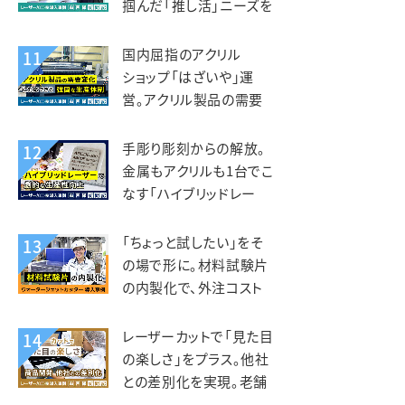
掴んだ「推し活」ニーズを
グッズ事業に展開。デザ
インマーケット様
国内屈指のアクリル
11
ショップ「はざいや」運
営。アクリル製品の需要
変化に対応できる強固な
生産体制。菅原工芸様
手彫り彫刻からの解放。
12
金属もアクリルも1台でこ
なす「ハイブリッドレー
ザー」で劇的な生産性向
上。トージ工芸様
「ちょっと試したい」をそ
13
の場で形に。材料試験片
の内製化で、外注コスト
削減と研究開発の加速を
両立。フジクリーン様
レーザーカットで「見た目
14
の楽しさ」をプラス。他社
との差別化を実現。老舗
しらす専門店 カネナカ商