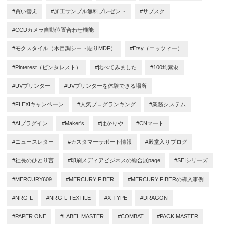
#買い替え
#加工サンプル無料プレゼント
#サブスク
#CCDカメラ自動位置合わせ機能
#モクスタイル（木目調シート貼りMDF）
#Etsy（エッツィー）
#Pinterest（ピンタレスト）
#比べてみました
#100均素材
#UVプリンター
#UVプリンターを体験できる場所
#FLEXIキャンペーン
#人気ブログランキング
#業務システム
#AIプラグイン
#Maker's
#はかりや
#CNマート
#ニュースレター
#カスタマーサポート情報
#殿堂入りブログ
#社長のひとり言
#印刷メディアビジネスの総合展page
#SEIシリーズ
#MERCURY609
#MERCURY FIBER
#MERCURY FIBERの導入事例
#NRG-L
#NRG-L TEXTILE
#X-TYPE
#DRAGON
#PAPER ONE
#LABEL MASTER
#COMBAT
#PACK MASTER