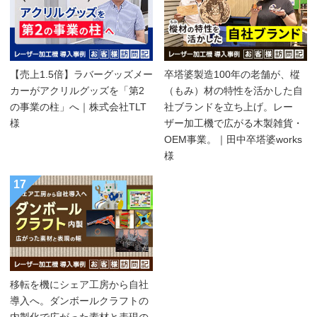
【売上1.5倍】ラバーグッズメー
卒塔婆製造100年の老舗が、樅
カーがアクリルグッズを「第2
（もみ）材の特性を活かした自
の事業の柱」へ｜株式会社TLT
社ブランドを立ち上げ。レー
様
ザー加工機で広がる木製雑貨・
OEM事業。｜田中卒塔婆works
様
17
移転を機にシェア工房から自社
導入へ。ダンボールクラフトの
内製化で広がった素材と表現の