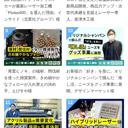
カーが最新レーザー加工機
新商品開発。商品力アップ・次
「Piolas400」を選んだ理由。イ
世代承継を見据えレーザー導
ンサイド（北星社グループ）様
入。老津木工様
9
10
「尾鷲ヒノキ」の端材、間伐材
お客様の「好き」を形に。オリ
を使った雑貨製作。きめ細やか
ジナルシャンパンで掴んだ「推
なフォローが入れ替えの決め
し活」ニーズをグッズ事業に展
手。えびすや様
開。デザインマーケット様
11
12