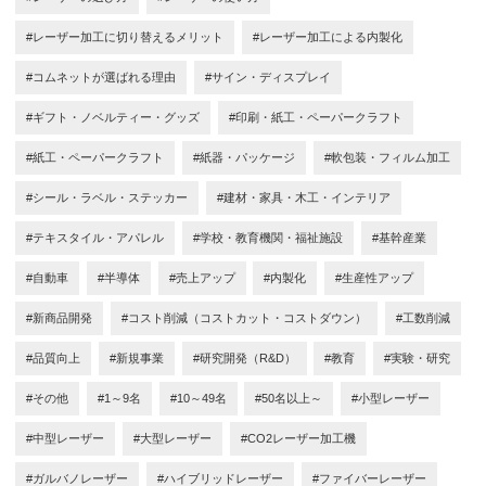
#レーザー加工に切り替えるメリット
#レーザー加工による内製化
#コムネットが選ばれる理由
#サイン・ディスプレイ
#ギフト・ノベルティー・グッズ
#印刷・紙工・ペーパークラフト
#紙工・ペーパークラフト
#紙器・パッケージ
#軟包装・フィルム加工
#シール・ラベル・ステッカー
#建材・家具・木工・インテリア
#テキスタイル・アパレル
#学校・教育機関・福祉施設
#基幹産業
#自動車
#半導体
#売上アップ
#内製化
#生産性アップ
#新商品開発
#コスト削減（コストカット・コストダウン）
#工数削減
#品質向上
#新規事業
#研究開発（R&D）
#教育
#実験・研究
#その他
#1～9名
#10～49名
#50名以上～
#小型レーザー
#中型レーザー
#大型レーザー
#CO2レーザー加工機
#ガルバノレーザー
#ハイブリッドレーザー
#ファイバーレーザー