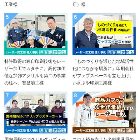
工業様
店）様
5
6
特許取得の独自印刷技術をレー
「ものづくりを通じた地域活性
ザー加工でカタチに。高付加価
化につながる場所に」印刷会社
値な加飾アクリルを第二の事業
がファブスペースを立ち上げ。
の柱へ。智昌加工様
いさぶや印刷工業様
7
8
国内屈指のアクリルグッズメー
コロナ禍を支えた老舗家具屋の