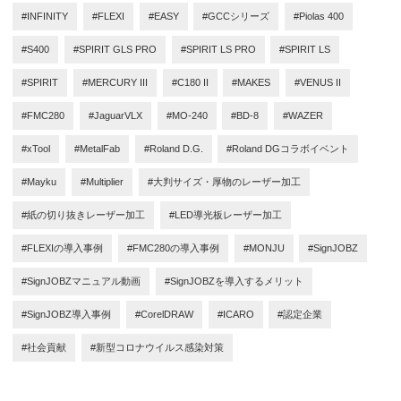
#INFINITY
#FLEXI
#EASY
#GCCシリーズ
#Piolas 400
#S400
#SPIRIT GLS PRO
#SPIRIT LS PRO
#SPIRIT LS
#SPIRIT
#MERCURY III
#C180 II
#MAKES
#VENUS II
#FMC280
#JaguarVLX
#MO-240
#BD-8
#WAZER
#xTool
#MetalFab
#Roland D.G.
#Roland DGコラボイベント
#Mayku
#Multiplier
#大判サイズ・厚物のレーザー加工
#紙の切り抜きレーザー加工
#LED導光板レーザー加工
#FLEXIの導入事例
#FMC280の導入事例
#MONJU
#SignJOBZ
#SignJOBZマニュアル動画
#SignJOBZを導入するメリット
#SignJOBZ導入事例
#CorelDRAW
#ICARO
#認定企業
#社会貢献
#新型コロナウイルス感染対策