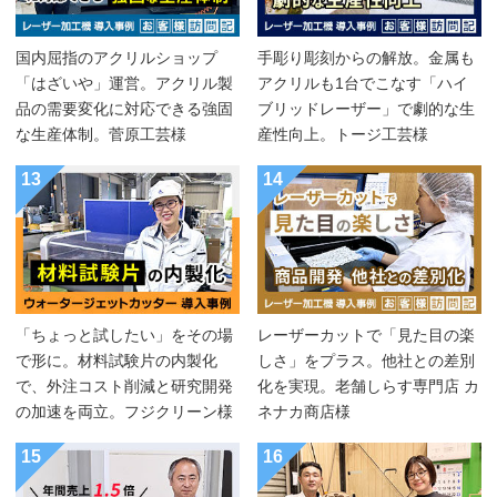
国内屈指のアクリルショップ
手彫り彫刻からの解放。金属も
「はざいや」運営。アクリル製
アクリルも1台でこなす「ハイ
品の需要変化に対応できる強固
ブリッドレーザー」で劇的な生
な生産体制。菅原工芸様
産性向上。トージ工芸様
13
14
「ちょっと試したい」をその場
レーザーカットで「見た目の楽
で形に。材料試験片の内製化
しさ」をプラス。他社との差別
で、外注コスト削減と研究開発
化を実現。老舗しらす専門店 カ
の加速を両立。フジクリーン様
ネナカ商店様
15
16