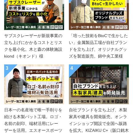
サブスクレーザーが新規事業の
「培った技術をBtoCで生かした
立ち上げにかかるコストとリス
い」金属製品工場が自社ブラン
クを最小化。木と森の体験施設
ドを立ち上げ、オリジナルグッ
kiond（キオンド）様
ズを製造販売。錦中央工業様
3
4
日本一の名産地で唯一手削りを
自社ブランドを立ち上げ、木製
続ける木製バット工場。ロゴ・
家具や建具を開発販売。オンラ
名前の刻印、端材活用にレー
インショップ開設で全国へ販路
ザーを活用。エスオースポーツ
を拡大。KIZAIKU C+（阪口銘木