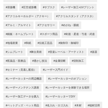
#溶接機
#圧空成形機
#サブスク
#レーザー加工×UVプリント
#アクリルキーホルダー（アクキー）
#アクリルスタンド（アクスタ）
#アルミ・アルマイト
#アクセサリー
#めがね・眼鏡
#銘板・ネームプレート
#スポーツ用品
#剣道・柔道・弓道・武道
#地場産業
#和紙
#伝統工芸品
#御朱印・御城印
#シムプレート
#舞台美術
#音楽レーベル・アーティスト
#楽器
#医薬品・医療品
#透かし技法
#金属切断
#切削加工
#セミナー（見逃し配信）
#レーザー入門ガイド
#レーザーカッターの周辺機器
#レーザーカッターのオプション
#レーザーメンテナンス講座
#レーザーカッターを体験できる場所
#レーザー加工データを購入
#レーザーカッターでDIY
#ペットグッズ・ペット用品
#名入れ・ロゴ入れ
#木材
#端材活用