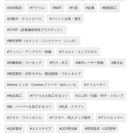
#石材彫刻
#アクリル
#MDF
#什器
#金属
#樹脂加工
#試験片・テストピース
#イベント企画・運営
#CFRP（炭素繊維強化プラスチック）
#脆性材料（セメント・コンクリート・レンガ）
#ワッペン・アップリケ・刺繍
#フェルト・エンブクロス
#剥離彫刻・マーキング
#竹刀・木刀
#海外レーザー情報
#展示会
#模型製作・試作モデル・製品開発・プロトタイプ
#minne ミンネ・Creema クリーマ・iichi いいち
#クリエーター
#食品加工
#アクリルを加工するコツ
#ゴム印・印鑑・判子・スタンプ
#紙・ペーパーを加工するコツ
#玩具・クラフト
#グラス・ワインボトル
#アクキー・同人グッズ製作
#アクリルミラー
#治具製作
#エクステリア
#LED導光板
#照明器具・LED照明