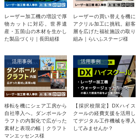
レーザー加工機の増設で厚
レーザーの買い替えを機に
物カットに対応。世界遺
アクリル加工に挑戦。顧客
産・五箇山の木材を生かし
層を広げた福祉施設の取り
た製品づくり｜長田組様
組み｜らいふステージ様
活用事例
活用事例
移転を機にシェア工房から
【採択校限定】DXハイス
自社導入へ。ダンボールク
クールの経費支援を活用し
ラフトの内製化で広がった
てデジタル工作機械を導入
素材と表現の幅｜クラフト
してみませんか？
マンエッセンス様