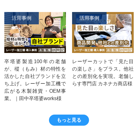
活用事例
活用事例
卒塔婆製造100年の老舗
レーザーカットで「見た目
が、樅（もみ）材の特性を
の楽しさ」をプラス。他社
活かした自社ブランドを立
との差別化を実現。老舗し
ち上げ。レーザー加工機で
らす専門店 カネナカ商店様
広がる木製雑貨・OEM事
業。｜田中卒塔婆works様
もっと見る