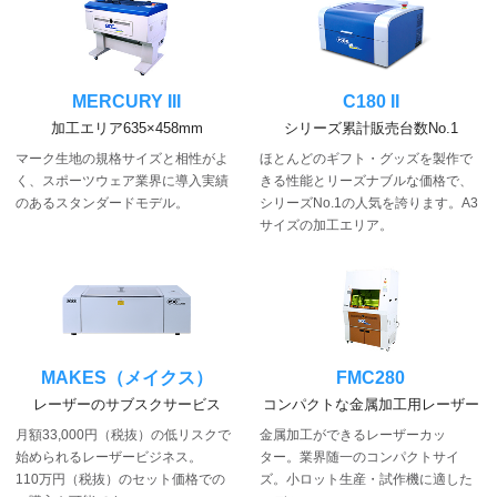
MERCURY III
C180 II
加工エリア635×458mm
シリーズ累計販売台数No.1
マーク生地の規格サイズと相性がよ
ほとんどのギフト・グッズを製作で
く、スポーツウェア業界に導入実績
きる性能とリーズナブルな価格で、
のあるスタンダードモデル。
シリーズNo.1の人気を誇ります。A3
サイズの加工エリア。
MAKES（メイクス）
FMC280
レーザーのサブスクサービス
コンパクトな金属加工用レーザー
月額33,000円（税抜）の低リスクで
金属加工ができるレーザーカッ
始められるレーザービジネス。
ター。業界随一のコンパクトサイ
110万円（税抜）のセット価格での
ズ。小ロット生産・試作機に適した