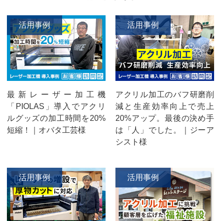
活用事例
活用事例
最新レーザー加工機
アクリル加工のバフ研磨削
「PIOLAS」導入でアクリ
減と生産効率向上で売上
ルグッズの加工時間を20%
20%アップ。最後の決め手
短縮！｜オバタ工芸様
は「人」でした。｜ジーア
シスト様
活用事例
活用事例