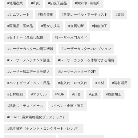
#地場産業
#和紙
#伝統工芸品
#御朱印・御城印
#シムプレート
#舞台美術
#音楽レーベル・アーティスト
#楽器
#医薬品・医療品
#透かし技法
#金属切断
#切削加工
#セミナー（見逃し配信）
#レーザー入門ガイド
#レーザーカッターの周辺機器
#レーザーカッターのオプション
#レーザーメンテナンス講座
#レーザーカッターを体験できる場所
#レーザー加工データを購入
#レーザーカッターでDIY
#ペットグッズ・ペット用品
#名入れ・ロゴ入れ
#木材
#端材活用
#石材彫刻
#アクリル
#MDF
#什器
#金属
#樹脂加工
#試験片・テストピース
#イベント企画・運営
#CFRP（炭素繊維強化プラスチック）
#脆性材料（セメント・コンクリート・レンガ）