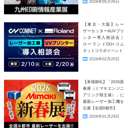
2026年05月26日
【東京・大阪】レー
ザーカッター&UVプリ
ンター導入相談会｜
ローランドDG×コム
ネットコラボイベント
2026年02月20日
【来場御礼】「2026新
春展（ミマキエンジニ
アリング様主催）」に
最新レーザー加工機を
出展【全国8都市】
2026年01月29日