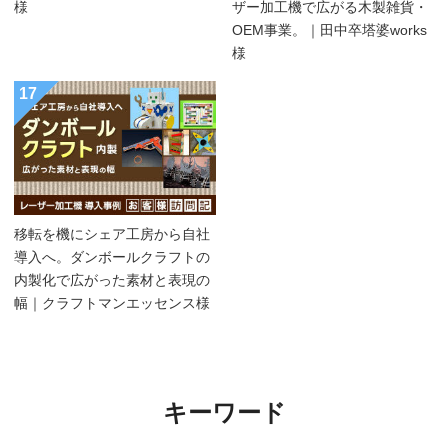
様
ザー加工機で広がる木製雑貨・
OEM事業。｜田中卒塔婆works
様
17
移転を機にシェア工房から自社
導入へ。ダンボールクラフトの
内製化で広がった素材と表現の
幅｜クラフトマンエッセンス様
キーワード