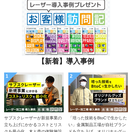
【新着】導入事例
1
2
サブスクレーザーが新規事業の
「培った技術をBtoCで生かした
立ち上げにかかるコストとリス
い」金属製品工場が自社ブラン
クを最小化。木と森の体験施設
ドを立ち上げ、オリジナルグッ