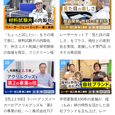
「ちょっと試したい」をその場
レーザーカットで「見た目の楽
で形に。材料試験片の内製化
しさ」をプラス。他社との差別
で、外注コスト削減と研究開発
化を実現。老舗しらす専門店 カ
の加速を両立。フジクリーン様
ネナカ商店様
15
16
【売上1.5倍】ラバーグッズメー
卒塔婆製造100年の老舗が、樅
カーがアクリルグッズを「第2
（もみ）材の特性を活かした自
の事業の柱」へ｜株式会社TLT
社ブランドを立ち上げ。レー