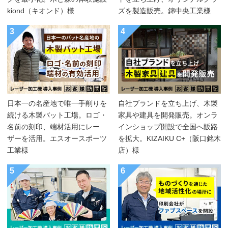
kiond（キオンド）様
ズを製造販売。錦中央工業様
3
4
日本一の名産地で唯一手削りを
自社ブランドを立ち上げ、木製
続ける木製バット工場。ロゴ・
家具や建具を開発販売。オンラ
名前の刻印、端材活用にレー
インショップ開設で全国へ販路
ザーを活用。エスオースポーツ
を拡大。KIZAIKU C+（阪口銘木
工業様
店）様
5
6