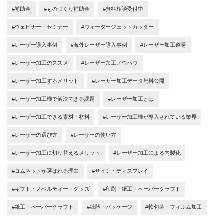
#補助金
#ものづくり補助金
#無料相談受付中
#ウェビナー・セミナー
#ウォータージェットカッター
#レーザー導入事例
#海外レーザー導入事例
#レーザー加工道場
#レーザー加工のススメ
#レーザー加工ノウハウ
#レーザー加工するメリット
#レーザー加工データ無料公開
#レーザー加工機で解決できる課題
#レーザー加工とは
#レーザー加工できる素材・材料
#レーザー加工機が導入されている業界
#レーザーの選び方
#レーザーの使い方
#レーザー加工に切り替えるメリット
#レーザー加工による内製化
#コムネットが選ばれる理由
#サイン・ディスプレイ
#ギフト・ノベルティー・グッズ
#印刷・紙工・ペーパークラフト
#紙工・ペーパークラフト
#紙器・パッケージ
#軟包装・フィルム加工