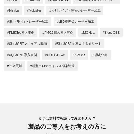
#Mayku
#Multiplier
#大判サイズ・厚物のレーザー加工
#紙の切り抜きレーザー加工
#LED導光板レーザー加工
#FLEXIの導入事例
#FMC280の導入事例
#MONJU
#SignJOBZ
#SignJOBZマニュアル動画
#SignJOBZを導入するメリット
#SignJOBZ導入事例
#CorelDRAW
#ICARO
#認定企業
#社会貢献
#新型コロナウイルス感染対策
まずは無料で相談してみませんか？
製品のご導入をお考えの方に