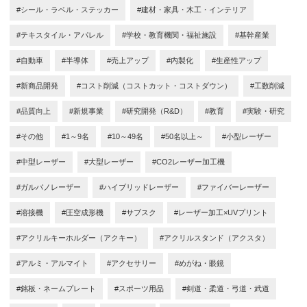
#シール・ラベル・ステッカー
#建材・家具・木工・インテリア
#テキスタイル・アパレル
#学校・教育機関・福祉施設
#基幹産業
#自動車
#半導体
#売上アップ
#内製化
#生産性アップ
#新商品開発
#コスト削減（コストカット・コストダウン）
#工数削減
#品質向上
#新規事業
#研究開発（R&D）
#教育
#実験・研究
#その他
#1～9名
#10～49名
#50名以上～
#小型レーザー
#中型レーザー
#大型レーザー
#CO2レーザー加工機
#ガルバノレーザー
#ハイブリッドレーザー
#ファイバーレーザー
#溶接機
#圧空成形機
#サブスク
#レーザー加工×UVプリント
#アクリルキーホルダー（アクキー）
#アクリルスタンド（アクスタ）
#アルミ・アルマイト
#アクセサリー
#めがね・眼鏡
#銘板・ネームプレート
#スポーツ用品
#剣道・柔道・弓道・武道