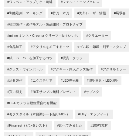
#ワッペン・アップリケ・刺繍
#フェルト・エンブクロス
#剥離彫刻・マーキング
#竹刀・木刀
#海外レーザー情報
#展示会
#模型製作・試作モデル・製品開発・プロトタイプ
#minne ミンネ・Creema クリーマ・iichi いいち
#クリエーター
#食品加工
#アクリルを加工するコツ
#ゴム印・印鑑・判子・スタンプ
#紙・ペーパーを加工するコツ
#玩具・クラフト
#グラス・ワインボトル
#アクキー・同人グッズ製作
#アクリルミラー
#治具製作
#エクステリア
#LED導光板
#照明器具・LED照明
#買い替え
#加工サンプル無料プレゼント
#サブスク
#CCDカメラ自動位置合わせ機能
#モクスタイル（木目調シート貼りMDF）
#Etsy（エッツィー）
#Pinterest（ピンタレスト）
#比べてみました
#100均素材