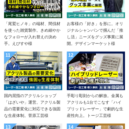
「尾鷲ヒノキ」の端材、間伐材
お客様の「好き」を形に。オリ
を使った雑貨製作。きめ細やか
ジナルシャンパンで掴んだ「推
なフォローが入れ替えの決め
し活」ニーズをグッズ事業に展
手。えびすや様
開。デザインマーケット様
11
12
国内屈指のアクリルショップ
手彫り彫刻からの解放。金属も
「はざいや」運営。アクリル製
アクリルも1台でこなす「ハイ
品の需要変化に対応できる強固
ブリッドレーザー」で劇的な生
な生産体制。菅原工芸様
産性向上。トージ工芸様
13
14