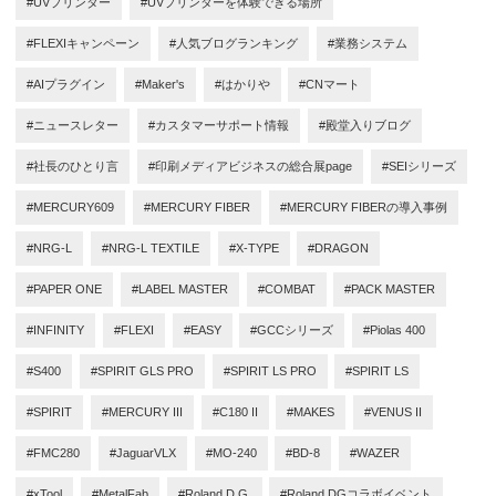
#UVプリンター
#UVプリンターを体験できる場所
#FLEXIキャンペーン
#人気ブログランキング
#業務システム
#AIプラグイン
#Maker's
#はかりや
#CNマート
#ニュースレター
#カスタマーサポート情報
#殿堂入りブログ
#社長のひとり言
#印刷メディアビジネスの総合展page
#SEIシリーズ
#MERCURY609
#MERCURY FIBER
#MERCURY FIBERの導入事例
#NRG-L
#NRG-L TEXTILE
#X-TYPE
#DRAGON
#PAPER ONE
#LABEL MASTER
#COMBAT
#PACK MASTER
#INFINITY
#FLEXI
#EASY
#GCCシリーズ
#Piolas 400
#S400
#SPIRIT GLS PRO
#SPIRIT LS PRO
#SPIRIT LS
#SPIRIT
#MERCURY III
#C180 II
#MAKES
#VENUS II
#FMC280
#JaguarVLX
#MO-240
#BD-8
#WAZER
#xTool
#MetalFab
#Roland D.G.
#Roland DGコラボイベント