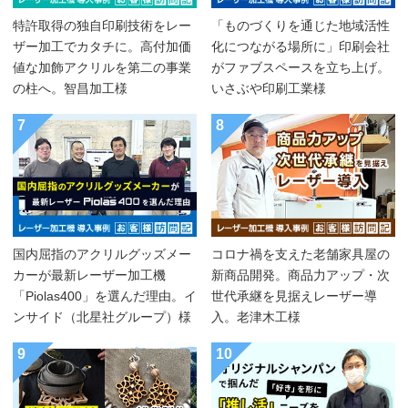
特許取得の独自印刷技術をレー
「ものづくりを通じた地域活性
ザー加工でカタチに。高付加価
化につながる場所に」印刷会社
値な加飾アクリルを第二の事業
がファブスペースを立ち上げ。
の柱へ。智昌加工様
いさぶや印刷工業様
7
8
国内屈指のアクリルグッズメー
コロナ禍を支えた老舗家具屋の
カーが最新レーザー加工機
新商品開発。商品力アップ・次
「Piolas400」を選んだ理由。イ
世代承継を見据えレーザー導
ンサイド（北星社グループ）様
入。老津木工様
9
10