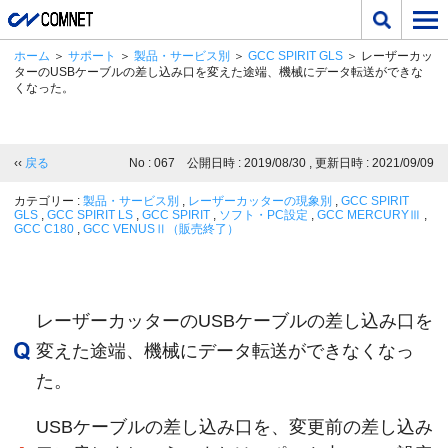
ホーム
＞
サポート
＞
製品・サービス別
＞
GCC SPIRIT GLS
＞ レーザーカッ
ターのUSBケーブルの差し込み口を変えた途端、機械にデータ転送ができな
くなった。
‹‹
戻る
No : 067 公開日時 : 2019/08/30 , 更新日時 : 2021/09/09
カテゴリー :
製品・サービス別
,
レーザーカッターの現象別
,
GCC SPIRIT
GLS
,
GCC SPIRIT LS
,
GCC SPIRIT
,
ソフト・PC設定
,
GCC MERCURYⅢ
,
GCC C180
,
GCC VENUSⅡ（販売終了）
レーザーカッターのUSBケーブルの差し込み口を
変えた途端、機械にデータ転送ができなくなっ
た。
USBケーブルの差し込み口を、変更前の差し込み