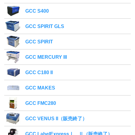
GCC S400
GCC SPIRIT GLS
GCC SPIRIT
GCC MERCURY III
GCC C180 II
GCC MAKES
GCC FMC280
GCC VENUS II（販売終了）
GCC LabelExpressⅠ、Ⅱ（販売終了）