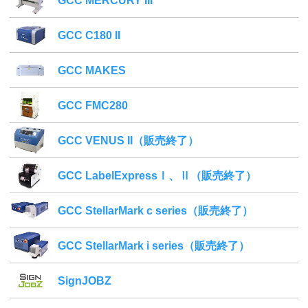
GCC MERCURY III
GCC C180 II
GCC MAKES
GCC FMC280
GCC VENUS II（販売終了）
GCC LabelExpressⅠ、Ⅱ（販売終了）
GCC StellarMark c series（販売終了）
GCC StellarMark i series（販売終了）
SignJOBZ