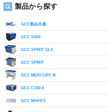
製品から探す
GCC製品共通
GCC S400
GCC SPIRIT GLS
GCC SPIRIT
GCC MERCURY III
GCC C180 II
GCC MAKES