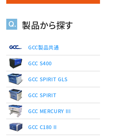
製品から探す
GCC製品共通
GCC S400
GCC SPIRIT GLS
GCC SPIRIT
GCC MERCURY III
GCC C180 II