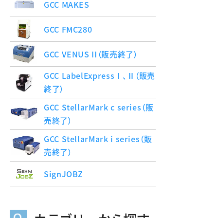
GCC MAKES
GCC FMC280
GCC VENUS II（販売終了）
GCC LabelExpressⅠ、Ⅱ（販売
終了）
GCC StellarMark c series（販
売終了）
GCC StellarMark i series（販
売終了）
SignJOBZ