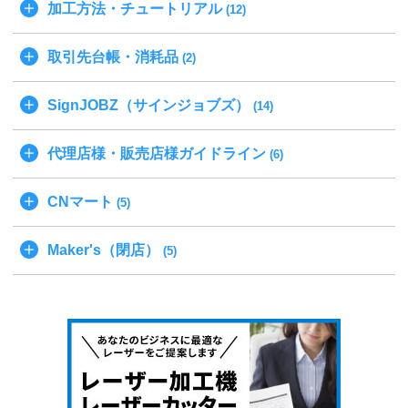
加工方法・チュートリアル
(12)
取引先台帳・消耗品
(2)
SignJOBZ（サインジョブズ）
(14)
代理店様・販売店様ガイドライン
(6)
CNマート
(5)
Maker's（閉店）
(5)