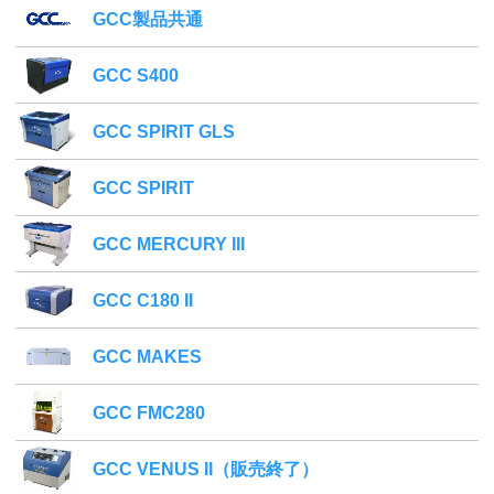
GCC製品共通
GCC S400
GCC SPIRIT GLS
GCC SPIRIT
GCC MERCURY III
GCC C180 II
GCC MAKES
GCC FMC280
GCC VENUS II（販売終了）