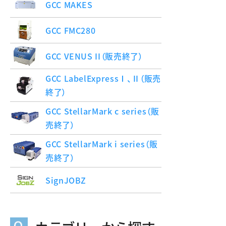
GCC MAKES
GCC FMC280
GCC VENUS II（販売終了）
GCC LabelExpressⅠ、Ⅱ（販売
終了）
GCC StellarMark c series（販
売終了）
GCC StellarMark i series（販
売終了）
SignJOBZ