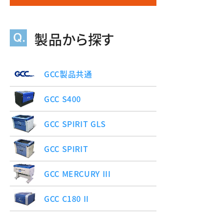
製品から探す
GCC製品共通
GCC S400
GCC SPIRIT GLS
GCC SPIRIT
GCC MERCURY III
GCC C180 II