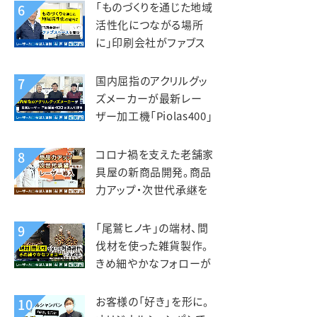
柱へ。智昌加工様
「ものづくりを通じた地域
6
活性化につながる場所
に」印刷会社がファブス
ペースを立ち上げ。いさぶ
や印刷工業様
国内屈指のアクリルグッ
7
ズメーカーが最新レー
ザー加工機「Piolas400」
を選んだ理由。インサイド
（北星社グループ）様
コロナ禍を支えた老舗家
8
具屋の新商品開発。商品
力アップ・次世代承継を
見据えレーザー導入。老
津木工様
「尾鷲ヒノキ」の端材、間
9
伐材を使った雑貨製作。
きめ細やかなフォローが
入れ替えの決め手。えび
すや様
お客様の「好き」を形に。
10