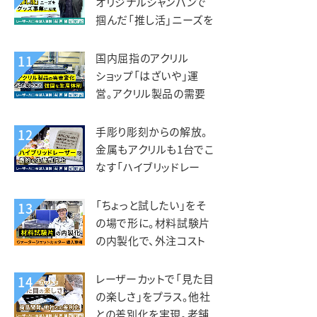
オリジナルシャンパンで
掴んだ「推し活」ニーズを
グッズ事業に展開。デザ
インマーケット様
国内屈指のアクリル
11
ショップ「はざいや」運
営。アクリル製品の需要
変化に対応できる強固な
生産体制。菅原工芸様
手彫り彫刻からの解放。
12
金属もアクリルも1台でこ
なす「ハイブリッドレー
ザー」で劇的な生産性向
上。トージ工芸様
「ちょっと試したい」をそ
13
の場で形に。材料試験片
の内製化で、外注コスト
削減と研究開発の加速を
両立。フジクリーン様
レーザーカットで「見た目
14
の楽しさ」をプラス。他社
との差別化を実現。老舗