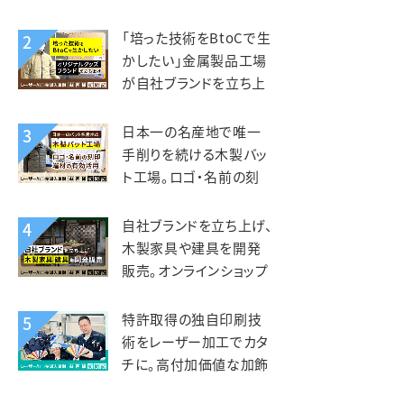
木と森の体験施設
kiond（キオンド）様
「培った技術をBtoCで生
2
かしたい」金属製品工場
が自社ブランドを立ち上
げ、オリジナルグッズを製
造販売。錦中央工業様
日本一の名産地で唯一
3
手削りを続ける木製バッ
ト工場。ロゴ・名前の刻
印、端材活用にレーザー
を活用。エスオースポーツ
自社ブランドを立ち上げ、
4
工業様
木製家具や建具を開発
販売。オンラインショップ
開設で全国へ販路を拡
大。KIZAIKU C+（阪口銘
特許取得の独自印刷技
5
木店）様
術をレーザー加工でカタ
チに。高付加価値な加飾
アクリルを第二の事業の