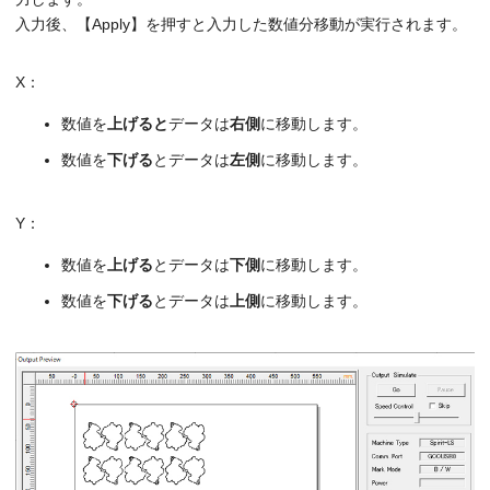
入力後、【Apply】を押すと入力した数値分移動が実行されます。
X：
数値を
上げると
データは
右側
に移動します。
数値を
下げる
とデータは
左側
に移動します。
Y：
数値を
上げる
とデータは
下側
に移動します。
数値を
下げる
とデータは
上側
に移動します。