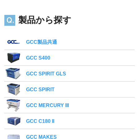
製品から探す
GCC製品共通
GCC S400
GCC SPIRIT GLS
GCC SPIRIT
GCC MERCURY III
GCC C180 II
GCC MAKES