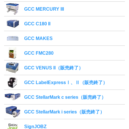
GCC MERCURY III
GCC C180 II
GCC MAKES
GCC FMC280
GCC VENUS II（販売終了）
GCC LabelExpressⅠ、Ⅱ（販売終了）
GCC StellarMark c series（販売終了）
GCC StellarMark i series（販売終了）
SignJOBZ