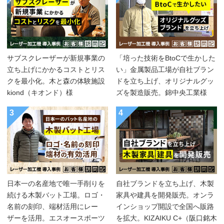
サブスクレーザーが新規事業の
「培った技術をBtoCで生かした
立ち上げにかかるコストとリス
い」金属製品工場が自社ブラン
クを最小化。木と森の体験施設
ドを立ち上げ、オリジナルグッ
kiond（キオンド）様
ズを製造販売。錦中央工業様
3
4
日本一の名産地で唯一手削りを
自社ブランドを立ち上げ、木製
続ける木製バット工場。ロゴ・
家具や建具を開発販売。オンラ
名前の刻印、端材活用にレー
インショップ開設で全国へ販路
ザーを活用。エスオースポーツ
を拡大。KIZAIKU C+（阪口銘木