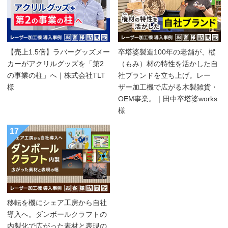
【売上1.5倍】ラバーグッズメー
卒塔婆製造100年の老舗が、樅
カーがアクリルグッズを「第2
（もみ）材の特性を活かした自
の事業の柱」へ｜株式会社TLT
社ブランドを立ち上げ。レー
様
ザー加工機で広がる木製雑貨・
OEM事業。｜田中卒塔婆works
様
17
移転を機にシェア工房から自社
導入へ。ダンボールクラフトの
内製化で広がった素材と表現の