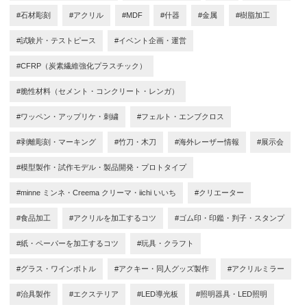
#石材彫刻
#アクリル
#MDF
#什器
#金属
#樹脂加工
#試験片・テストピース
#イベント企画・運営
#CFRP（炭素繊維強化プラスチック）
#脆性材料（セメント・コンクリート・レンガ）
#ワッペン・アップリケ・刺繍
#フェルト・エンブクロス
#剥離彫刻・マーキング
#竹刀・木刀
#海外レーザー情報
#展示会
#模型製作・試作モデル・製品開発・プロトタイプ
#minne ミンネ・Creema クリーマ・iichi いいち
#クリエーター
#食品加工
#アクリルを加工するコツ
#ゴム印・印鑑・判子・スタンプ
#紙・ペーパーを加工するコツ
#玩具・クラフト
#グラス・ワインボトル
#アクキー・同人グッズ製作
#アクリルミラー
#治具製作
#エクステリア
#LED導光板
#照明器具・LED照明