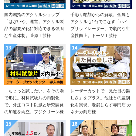
国内屈指のアクリルショップ
手彫り彫刻からの解放。金属も
「はざいや」運営。アクリル製
アクリルも1台でこなす「ハイ
品の需要変化に対応できる強固
ブリッドレーザー」で劇的な生
な生産体制。菅原工芸様
産性向上。トージ工芸様
13
14
「ちょっと試したい」をその場
レーザーカットで「見た目の楽
で形に。材料試験片の内製化
しさ」をプラス。他社との差別
で、外注コスト削減と研究開発
化を実現。老舗しらす専門店 カ
の加速を両立。フジクリーン様
ネナカ商店様
15
16