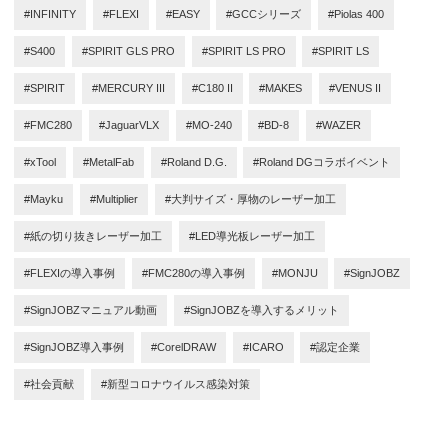
#INFINITY
#FLEXI
#EASY
#GCCシリーズ
#Piolas 400
#S400
#SPIRIT GLS PRO
#SPIRIT LS PRO
#SPIRIT LS
#SPIRIT
#MERCURY III
#C180 II
#MAKES
#VENUS II
#FMC280
#JaguarVLX
#MO-240
#BD-8
#WAZER
#xTool
#MetalFab
#Roland D.G.
#Roland DGコラボイベント
#Mayku
#Multiplier
#大判サイズ・厚物のレーザー加工
#紙の切り抜きレーザー加工
#LED導光板レーザー加工
#FLEXIの導入事例
#FMC280の導入事例
#MONJU
#SignJOBZ
#SignJOBZマニュアル動画
#SignJOBZを導入するメリット
#SignJOBZ導入事例
#CorelDRAW
#ICARO
#認定企業
#社会貢献
#新型コロナウイルス感染対策