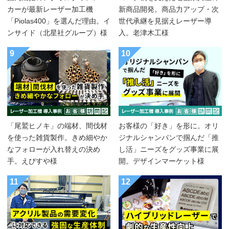
カーが最新レーザー加工機
新商品開発。商品力アップ・次
「Piolas400」を選んだ理由。イ
世代承継を見据えレーザー導
ンサイド（北星社グループ）様
入。老津木工様
9
10
「尾鷲ヒノキ」の端材、間伐材
お客様の「好き」を形に。オリ
を使った雑貨製作。きめ細やか
ジナルシャンパンで掴んだ「推
なフォローが入れ替えの決め
し活」ニーズをグッズ事業に展
手。えびすや様
開。デザインマーケット様
11
12