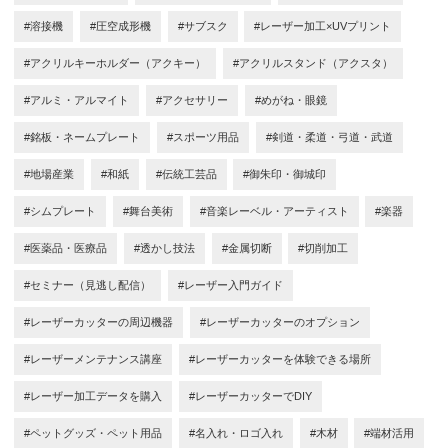
#溶接機
#圧空成形機
#サブスク
#レーザー加工×UVプリント
#アクリルキーホルダー（アクキー）
#アクリルスタンド（アクスタ）
#アルミ・アルマイト
#アクセサリー
#めがね・眼鏡
#銘板・ネームプレート
#スポーツ用品
#剣道・柔道・弓道・武道
#地場産業
#和紙
#伝統工芸品
#御朱印・御城印
#シムプレート
#舞台美術
#音楽レーベル・アーティスト
#楽器
#医薬品・医療品
#透かし技法
#金属切断
#切削加工
#セミナー（見逃し配信）
#レーザー入門ガイド
#レーザーカッターの周辺機器
#レーザーカッターのオプション
#レーザーメンテナンス講座
#レーザーカッターを体験できる場所
#レーザー加工データを購入
#レーザーカッターでDIY
#ペットグッズ・ペット用品
#名入れ・ロゴ入れ
#木材
#端材活用