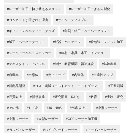
#レーザー加工に切り替えるメリット
#レーザー加工による内製化
#コムネットが選ばれる理由
#サイン・ディスプレイ
#ギフト・ノベルティー・グッズ
#印刷・紙工・ペーパークラフト
#紙工・ペーパークラフト
#紙器・パッケージ
#軟包装・フィルム加工
#シール・ラベル・ステッカー
#建材・家具・木工・インテリア
#テキスタイル・アパレル
#学校・教育機関・福祉施設
#基幹産業
#自動車
#半導体
#売上アップ
#内製化
#生産性アップ
#新商品開発
#コスト削減（コストカット・コストダウン）
#工数削減
#品質向上
#新規事業
#研究開発（R&D）
#教育
#実験・研究
#その他
#1～9名
#10～49名
#50名以上～
#小型レーザー
#中型レーザー
#大型レーザー
#CO2レーザー加工機
#ガルバノレーザー
#ハイブリッドレーザー
#ファイバーレーザー