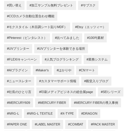
#買い替え
#加工サンプル無料プレゼント
#サブスク
#CCDカメラ自動位置合わせ機能
#モクスタイル（木目調シート貼りMDF）
#Etsy（エッツィー）
#Pinterest（ピンタレスト）
#比べてみました
#100均素材
#UVプリンター
#UVプリンターを体験できる場所
#FLEXIキャンペーン
#人気ブログランキング
#業務システム
#AIプラグイン
#Maker's
#はかりや
#CNマート
#ニュースレター
#カスタマーサポート情報
#殿堂入りブログ
#社長のひとり言
#印刷メディアビジネスの総合展page
#SEIシリーズ
#MERCURY609
#MERCURY FIBER
#MERCURY FIBERの導入事例
#NRG-L
#NRG-L TEXTILE
#X-TYPE
#DRAGON
#PAPER ONE
#LABEL MASTER
#COMBAT
#PACK MASTER