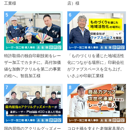
工業様
店）様
5
6
特許取得の独自印刷技術をレー
「ものづくりを通じた地域活性
ザー加工でカタチに。高付加価
化につながる場所に」印刷会社
値な加飾アクリルを第二の事業
がファブスペースを立ち上げ。
の柱へ。智昌加工様
いさぶや印刷工業様
7
8
国内屈指のアクリルグッズメー
コロナ禍を支えた老舗家具屋の