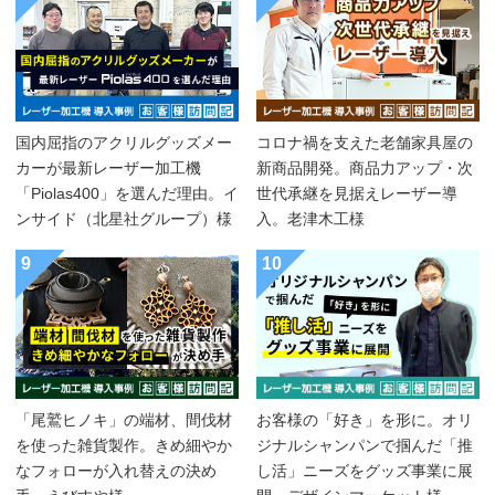
国内屈指のアクリルグッズメー
コロナ禍を支えた老舗家具屋の
カーが最新レーザー加工機
新商品開発。商品力アップ・次
「Piolas400」を選んだ理由。イ
世代承継を見据えレーザー導
ンサイド（北星社グループ）様
入。老津木工様
9
10
「尾鷲ヒノキ」の端材、間伐材
お客様の「好き」を形に。オリ
を使った雑貨製作。きめ細やか
ジナルシャンパンで掴んだ「推
なフォローが入れ替えの決め
し活」ニーズをグッズ事業に展