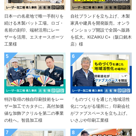
日本一の名産地で唯一手削りを
自社ブランドを立ち上げ、木製
続ける木製バット工場。ロゴ・
家具や建具を開発販売。オンラ
名前の刻印、端材活用にレー
インショップ開設で全国へ販路
ザーを活用。エスオースポーツ
を拡大。KIZAIKU C+（阪口銘木
工業様
店）様
5
6
特許取得の独自印刷技術をレー
「ものづくりを通じた地域活性
ザー加工でカタチに。高付加価
化につながる場所に」印刷会社
値な加飾アクリルを第二の事業
がファブスペースを立ち上げ。
の柱へ。智昌加工様
いさぶや印刷工業様
7
8