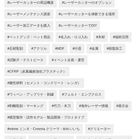
#レーザーカッターの周辺機器
#レーザーカッターのオプション
#レーザーメンテナンス講座
#レーザーカッターを体験できる場所
#レーザー加工データを購入
#レーザーカッターでDIY
#ペットグッズ・ペット用品
#名入れ・ロゴ入れ
#木材
#端材活用
#石材彫刻
#アクリル
#MDF
#什器
#金属
#樹脂加工
#試験片・テストピース
#イベント企画・運営
#CFRP（炭素繊維強化プラスチック）
#脆性材料（セメント・コンクリート・レンガ）
#ワッペン・アップリケ・刺繍
#フェルト・エンブクロス
#剥離彫刻・マーキング
#竹刀・木刀
#海外レーザー情報
#展示会
#模型製作・試作モデル・製品開発・プロトタイプ
#minne ミンネ・Creema クリーマ・iichi いいち
#クリエーター