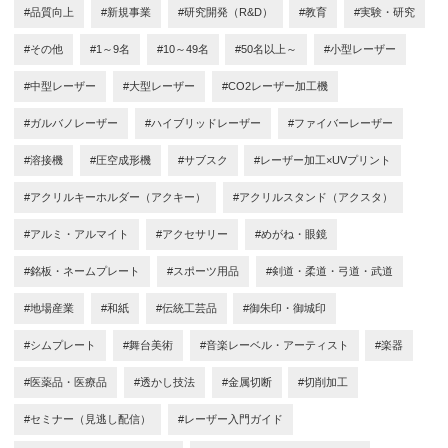
#品質向上
#新規事業
#研究開発（R&D）
#教育
#実験・研究
#その他
#1～9名
#10～49名
#50名以上～
#小型レーザー
#中型レーザー
#大型レーザー
#CO2レーザー加工機
#ガルバノレーザー
#ハイブリッドレーザー
#ファイバーレーザー
#溶接機
#圧空成形機
#サブスク
#レーザー加工×UVプリント
#アクリルキーホルダー（アクキー）
#アクリルスタンド（アクスタ）
#アルミ・アルマイト
#アクセサリー
#めがね・眼鏡
#銘板・ネームプレート
#スポーツ用品
#剣道・柔道・弓道・武道
#地場産業
#和紙
#伝統工芸品
#御朱印・御城印
#シムプレート
#舞台美術
#音楽レーベル・アーティスト
#楽器
#医薬品・医療品
#透かし技法
#金属切断
#切削加工
#セミナー（見逃し配信）
#レーザー入門ガイド