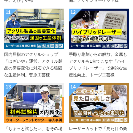
手。えびすや様
開。デザインマーケット様
11
12
国内屈指のアクリルショップ
手彫り彫刻からの解放。金属も
「はざいや」運営。アクリル製
アクリルも1台でこなす「ハイ
品の需要変化に対応できる強固
ブリッドレーザー」で劇的な生
な生産体制。菅原工芸様
産性向上。トージ工芸様
13
14
「ちょっと試したい」をその場
レーザーカットで「見た目の楽