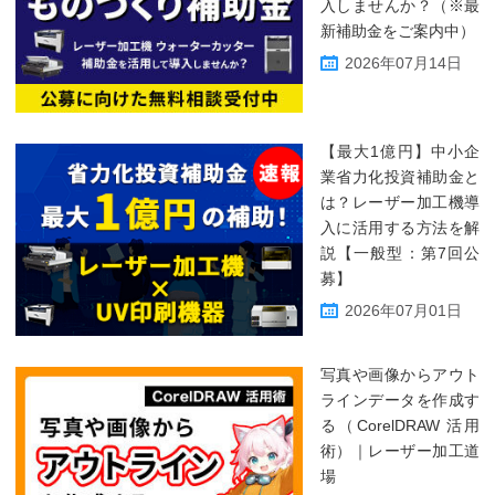
入しませんか？（※最
新補助金をご案内中）
2026年07月14日
【最大1億円】中小企
業省力化投資補助金と
は？レーザー加工機導
入に活用する方法を解
説【一般型：第7回公
募】
2026年07月01日
写真や画像からアウト
ラインデータを作成す
る（CorelDRAW 活用
術）｜レーザー加工道
場