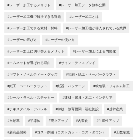
#レーザー加工するメリット
#レーザー加工データ無料公開
#レーザー加工機で解決できる課題
#レーザー加工とは
#レーザー加工できる素材・材料
#レーザー加工機が導入されている業界
#レーザーの選び方
#レーザーの使い方
#レーザー加工に切り替えるメリット
#レーザー加工による内製化
#コムネットが選ばれる理由
#サイン・ディスプレイ
#ギフト・ノベルティー・グッズ
#印刷・紙工・ペーパークラフト
#紙工・ペーパークラフト
#紙器・パッケージ
#軟包装・フィルム加工
#シール・ラベル・ステッカー
#建材・家具・木工・インテリア
#テキスタイル・アパレル
#学校・教育機関・福祉施設
#基幹産業
#自動車
#半導体
#売上アップ
#内製化
#生産性アップ
#新商品開発
#コスト削減（コストカット・コストダウン）
#工数削減