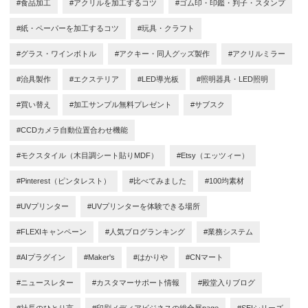
#食品加工
#アクリルを加工するコツ
#ゴム印・印鑑・判子・スタンプ
#紙・ペーパーを加工するコツ
#玩具・クラフト
#グラス・ワインボトル
#アクキー・同人グッズ製作
#アクリルミラー
#治具製作
#エクステリア
#LED導光板
#照明器具・LED照明
#買い替え
#加工サンプル無料プレゼント
#サブスク
#CCDカメラ自動位置合わせ機能
#モクスタイル（木目調シート貼りMDF）
#Etsy（エッツィー）
#Pinterest（ピンタレスト）
#比べてみました
#100均素材
#UVプリンター
#UVプリンターを体験できる場所
#FLEXIキャンペーン
#人気ブログランキング
#業務システム
#AIプラグイン
#Maker's
#はかりや
#CNマート
#ニュースレター
#カスタマーサポート情報
#殿堂入りブログ