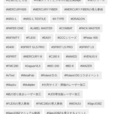
#社長のひとり言
#印刷メディアビジネスの総合展page
#SEIシリーズ
#MERCURY609
#MERCURY FIBER
#MERCURY FIBERの導入事例
#NRG-L
#NRG-L TEXTILE
#X-TYPE
#DRAGON
#PAPER ONE
#LABEL MASTER
#COMBAT
#PACK MASTER
#INFINITY
#FLEXI
#EASY
#GCCシリーズ
#Piolas 400
#S400
#SPIRIT GLS PRO
#SPIRIT LS PRO
#SPIRIT LS
#SPIRIT
#MERCURY III
#C180 II
#MAKES
#VENUS II
#FMC280
#JaguarVLX
#MO-240
#BD-8
#WAZER
#xTool
#MetalFab
#Roland D.G.
#Roland DGコラボイベント
#Mayku
#Multiplier
#大判サイズ・厚物のレーザー加工
#紙の切り抜きレーザー加工
#LED導光板レーザー加工
#FLEXIの導入事例
#FMC280の導入事例
#MONJU
#SignJOBZ
#SignJOBZマニュアル動画
#SignJOBZを導入するメリット