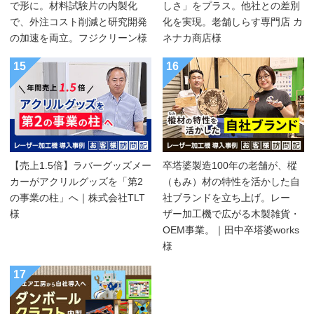
で形に。材料試験片の内製化
しさ」をプラス。他社との差別
で、外注コスト削減と研究開発
化を実現。老舗しらす専門店 カ
の加速を両立。フジクリーン様
ネナカ商店様
15
16
【売上1.5倍】ラバーグッズメー
卒塔婆製造100年の老舗が、樅
カーがアクリルグッズを「第2
（もみ）材の特性を活かした自
の事業の柱」へ｜株式会社TLT
社ブランドを立ち上げ。レー
様
ザー加工機で広がる木製雑貨・
OEM事業。｜田中卒塔婆works
様
17