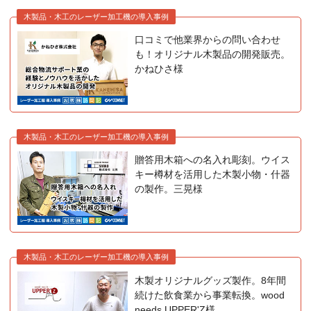
木製品・木工のレーザー加工機の導入事例
口コミで他業界からの問い合わせ
も！オリジナル木製品の開発販売。
かねひさ様
木製品・木工のレーザー加工機の導入事例
贈答用木箱への名入れ彫刻。ウイス
キー樽材を活用した木製小物・什器
の製作。三晃様
木製品・木工のレーザー加工機の導入事例
木製オリジナルグッズ製作。8年間
続けた飲食業から事業転換。wood
needs UPPER'Z様