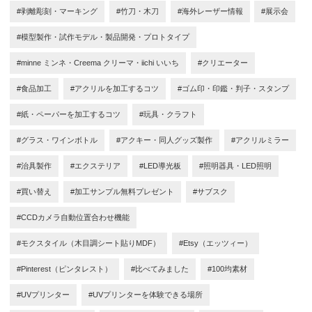
#剥離彫刻・マーキング
#竹刀・木刀
#海外レーザー情報
#展示会
#模型製作・試作モデル・製品開発・プロトタイプ
#minne ミンネ・Creema クリーマ・iichi いいち
#クリエーター
#食品加工
#アクリルを加工するコツ
#ゴム印・印鑑・判子・スタンプ
#紙・ペーパーを加工するコツ
#玩具・クラフト
#グラス・ワインボトル
#アクキー・同人グッズ製作
#アクリルミラー
#治具製作
#エクステリア
#LED導光板
#照明器具・LED照明
#買い替え
#加工サンプル無料プレゼント
#サブスク
#CCDカメラ自動位置合わせ機能
#モクスタイル（木目調シート貼りMDF）
#Etsy（エッツィー）
#Pinterest（ピンタレスト）
#比べてみました
#100均素材
#UVプリンター
#UVプリンターを体験できる場所