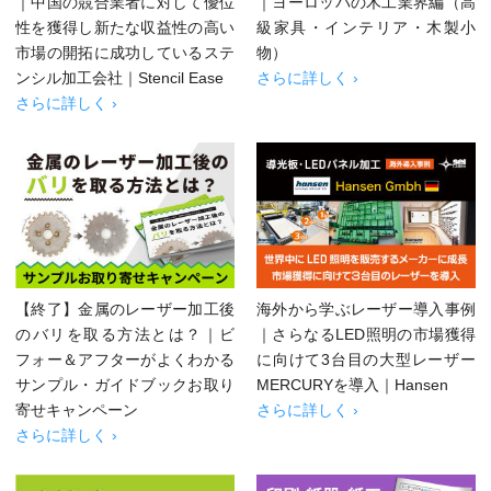
｜中国の競合業者に対して優位
｜ヨーロッパの木工業界編（高
性を獲得し新たな収益性の高い
級家具・インテリア・木製小
市場の開拓に成功しているステ
物）
ンシル加工会社｜Stencil Ease
さらに詳しく ›
さらに詳しく ›
【終了】金属のレーザー加工後
海外から学ぶレーザー導入事例
のバリを取る方法とは？｜ビ
｜さらなるLED照明の市場獲得
フォー＆アフターがよくわかる
に向けて3台目の大型レーザー
サンプル・ガイドブックお取り
MERCURYを導入｜Hansen
寄せキャンペーン
さらに詳しく ›
さらに詳しく ›