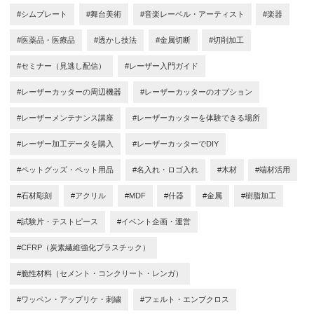
#シムプレート
#舞台美術
#音楽レーベル・アーティスト
#楽器
#医薬品・医療品
#透かし技法
#金属切断
#切削加工
#セミナー（見逃し配信）
#レーザー入門ガイド
#レーザーカッターの周辺機器
#レーザーカッターのオプション
#レーザーメンテナンス講座
#レーザーカッターを体験できる場所
#レーザー加工データを購入
#レーザーカッターでDIY
#ペットグッズ・ペット用品
#名入れ・ロゴ入れ
#木材
#端材活用
#石材彫刻
#アクリル
#MDF
#什器
#金属
#樹脂加工
#試験片・テストピース
#イベント企画・運営
#CFRP（炭素繊維強化プラスチック）
#脆性材料（セメント・コンクリート・レンガ）
#ワッペン・アップリケ・刺繍
#フェルト・エンブクロス