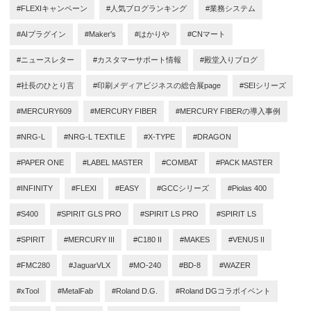
#FLEXIキャンペーン
#人気ブログランキング
#業務システム
#AIプラグイン
#Maker's
#はかりや
#CNマート
#ニュースレター
#カスタマーサポート情報
#殿堂入りブログ
#社長のひとり言
#印刷メディアビジネスの総合展page
#SEIシリーズ
#MERCURY609
#MERCURY FIBER
#MERCURY FIBERの導入事例
#NRG-L
#NRG-L TEXTILE
#X-TYPE
#DRAGON
#PAPER ONE
#LABEL MASTER
#COMBAT
#PACK MASTER
#INFINITY
#FLEXI
#EASY
#GCCシリーズ
#Piolas 400
#S400
#SPIRIT GLS PRO
#SPIRIT LS PRO
#SPIRIT LS
#SPIRIT
#MERCURY III
#C180 II
#MAKES
#VENUS II
#FMC280
#JaguarVLX
#MO-240
#BD-8
#WAZER
#xTool
#MetalFab
#Roland D.G.
#Roland DGコラボイベント