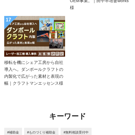
OEM事業。｜田中卒塔婆works
様
17
移転を機にシェア工房から自社
導入へ。ダンボールクラフトの
内製化で広がった素材と表現の
幅｜クラフトマンエッセンス様
キーワード
#補助金
#ものづくり補助金
#無料相談受付中