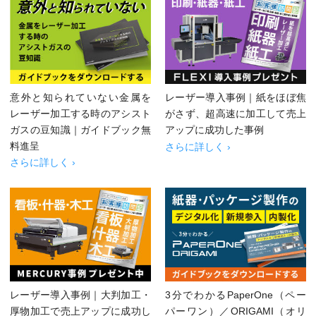
意外と知られていない金属を
レーザー導入事例｜紙をほぼ焦
レーザー加工する時のアシスト
がさず、超高速に加工して売上
ガスの豆知識｜ガイドブック無
アップに成功した事例
料進呈
さらに詳しく ›
さらに詳しく ›
レーザー導入事例｜大判加工・
3分でわかるPaperOne（ペー
厚物加工で売上アップに成功し
パーワン）／ORIGAMI（オリ