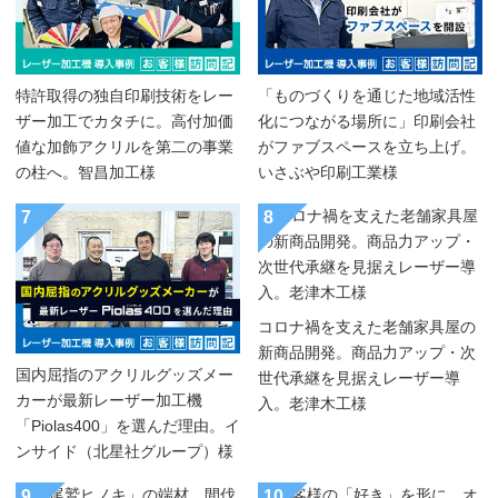
特許取得の独自印刷技術をレー
「ものづくりを通じた地域活性
ザー加工でカタチに。高付加価
化につながる場所に」印刷会社
値な加飾アクリルを第二の事業
がファブスペースを立ち上げ。
の柱へ。智昌加工様
いさぶや印刷工業様
7
8
コロナ禍を支えた老舗家具屋の
新商品開発。商品力アップ・次
国内屈指のアクリルグッズメー
世代承継を見据えレーザー導
カーが最新レーザー加工機
入。老津木工様
「Piolas400」を選んだ理由。イ
ンサイド（北星社グループ）様
9
10