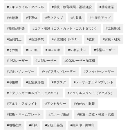
#テキスタイル・アパレル
#学校・教育機関・福祉施設
#基幹産業
#自動車
#半導体
#売上アップ
#内製化
#生産性アップ
#新商品開発
#コスト削減（コストカット・コストダウン）
#工数削減
#品質向上
#新規事業
#研究開発（R&D）
#教育
#実験・研究
#その他
#1～9名
#10～49名
#50名以上～
#小型レーザー
#中型レーザー
#大型レーザー
#CO2レーザー加工機
#ガルバノレーザー
#ハイブリッドレーザー
#ファイバーレーザー
#溶接機
#圧空成形機
#サブスク
#レーザー加工×UVプリント
#アクリルキーホルダー（アクキー）
#アクリルスタンド（アクスタ）
#アルミ・アルマイト
#アクセサリー
#めがね・眼鏡
#銘板・ネームプレート
#スポーツ用品
#剣道・柔道・弓道・武道
#地場産業
#和紙
#伝統工芸品
#御朱印・御城印