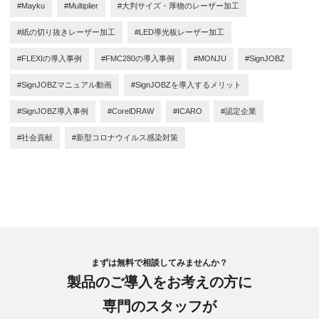
#Mayku
#Multiplier
#大判サイズ・厚物のレーザー加工
#紙の切り抜きレーザー加工
#LED導光板レーザー加工
#FLEXIの導入事例
#FMC280の導入事例
#MONJU
#SignJOBZ
#SignJOBZマニュアル動画
#SignJOBZを導入するメリット
#SignJOBZ導入事例
#CorelDRAW
#ICARO
#認定企業
#社会貢献
#新型コロナウイルス感染対策
まずは無料で相談してみませんか？
製品のご導入をお考えの方に
専門のスタッフが