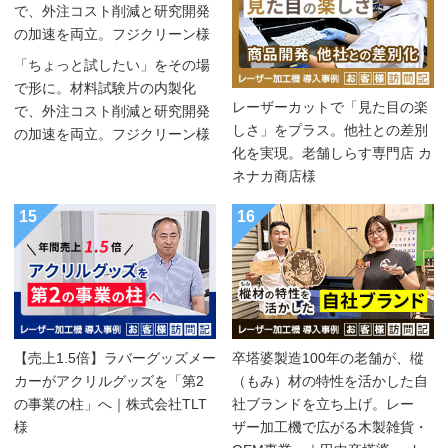
「ちょっと試したい」をその場
で形に。材料試験片の内製化
レーザーカットで「見た目の楽
で、外注コスト削減と研究開発
しさ」をプラス。他社との差別
の加速を両立。フジクリーン様
化を実現。老舗しらす専門店 カ
ネナカ商店様
15
16
【売上1.5倍】ラバーグッズメー
卒塔婆製造100年の老舗が、樅
カーがアクリルグッズを「第2
（もみ）材の特性を活かした自
の事業の柱」へ｜株式会社TLT
社ブランドを立ち上げ。レー
様
ザー加工機で広がる木製雑貨・