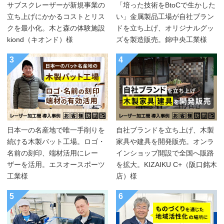
サブスクレーザーが新規事業の
「培った技術をBtoCで生かした
立ち上げにかかるコストとリス
い」金属製品工場が自社ブラン
クを最小化。木と森の体験施設
ドを立ち上げ、オリジナルグッ
kiond（キオンド）様
ズを製造販売。錦中央工業様
3
4
日本一の名産地で唯一手削りを
自社ブランドを立ち上げ、木製
続ける木製バット工場。ロゴ・
家具や建具を開発販売。オンラ
名前の刻印、端材活用にレー
インショップ開設で全国へ販路
ザーを活用。エスオースポーツ
を拡大。KIZAIKU C+（阪口銘木
工業様
店）様
5
6