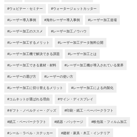
#ウェビナー・セミナー
#ウォータージェットカッター
#レーザー導入事例
#海外レーザー導入事例
#レーザー加工道場
#レーザー加工のススメ
#レーザー加工ノウハウ
#レーザー加工するメリット
#レーザー加工データ無料公開
#レーザー加工機で解決できる課題
#レーザー加工とは
#レーザー加工できる素材・材料
#レーザー加工機が導入されている業界
#レーザーの選び方
#レーザーの使い方
#レーザー加工に切り替えるメリット
#レーザー加工による内製化
#コムネットが選ばれる理由
#サイン・ディスプレイ
#ギフト・ノベルティー・グッズ
#印刷・紙工・ペーパークラフト
#紙工・ペーパークラフト
#紙器・パッケージ
#軟包装・フィルム加工
#シール・ラベル・ステッカー
#建材・家具・木工・インテリア