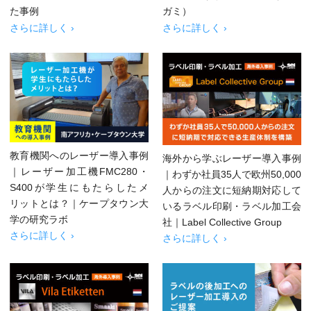
た事例
ガミ）
さらに詳しく ›
さらに詳しく ›
教育機関へのレーザー導入事例
海外から学ぶレーザー導入事例
｜レーザー加工機FMC280・
｜わずか社員35人で欧州50,000
S400が学生にもたらしたメ
人からの注文に短納期対応して
リットとは？｜ケープタウン大
いるラベル印刷・ラベル加工会
学の研究ラボ
社｜Label Collective Group
さらに詳しく ›
さらに詳しく ›