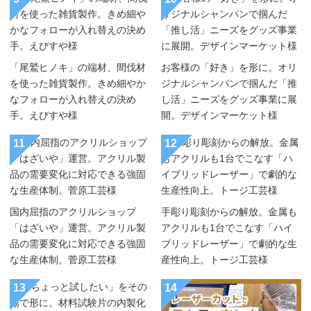
「尾鷲ヒノキ」の端材、間伐材
お客様の「好き」を形に。オリ
を使った雑貨製作。きめ細やか
ジナルシャンパンで掴んだ「推
なフォローが入れ替えの決め
し活」ニーズをグッズ事業に展
手。えびすや様
開。デザインマーケット様
11
12
国内屈指のアクリルショップ
手彫り彫刻からの解放。金属も
「はざいや」運営。アクリル製
アクリルも1台でこなす「ハイ
品の需要変化に対応できる強固
ブリッドレーザー」で劇的な生
な生産体制。菅原工芸様
産性向上。トージ工芸様
13
14