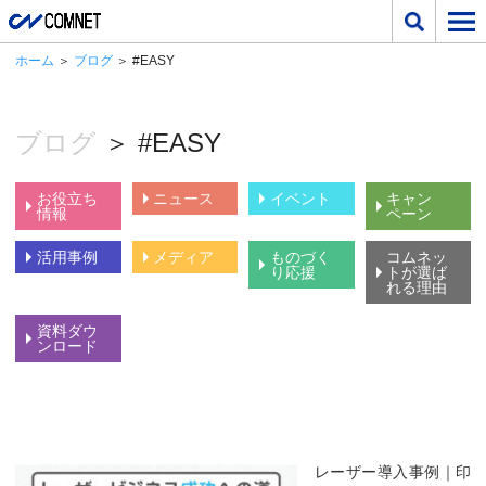
ホーム
＞
ブログ
＞ #EASY
ブログ
＞ #EASY
お役立ち
ニュース
イベント
キャン
情報
ペーン
活用事例
メディア
ものづく
コムネッ
り応援
トが選ば
れる理由
資料ダウ
ンロード
レーザー導入事例｜印