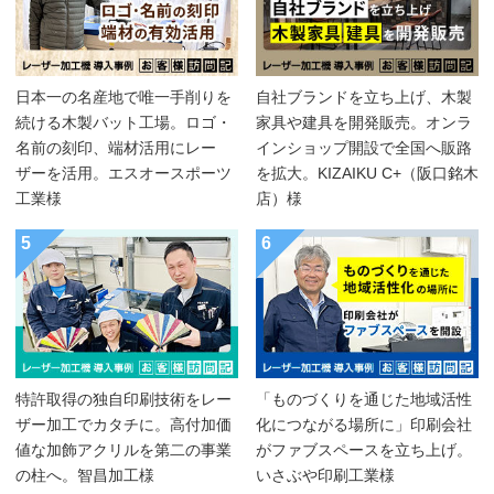
日本一の名産地で唯一手削りを
自社ブランドを立ち上げ、木製
続ける木製バット工場。ロゴ・
家具や建具を開発販売。オンラ
名前の刻印、端材活用にレー
インショップ開設で全国へ販路
ザーを活用。エスオースポーツ
を拡大。KIZAIKU C+（阪口銘木
工業様
店）様
5
6
特許取得の独自印刷技術をレー
「ものづくりを通じた地域活性
ザー加工でカタチに。高付加価
化につながる場所に」印刷会社
値な加飾アクリルを第二の事業
がファブスペースを立ち上げ。
の柱へ。智昌加工様
いさぶや印刷工業様