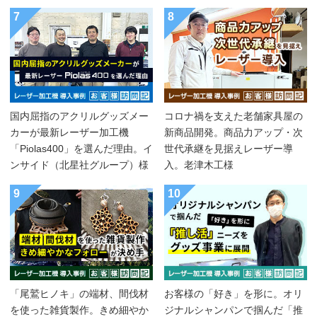
7
8
国内屈指のアクリルグッズメー
コロナ禍を支えた老舗家具屋の
カーが最新レーザー加工機
新商品開発。商品力アップ・次
「Piolas400」を選んだ理由。イ
世代承継を見据えレーザー導
ンサイド（北星社グループ）様
入。老津木工様
9
10
「尾鷲ヒノキ」の端材、間伐材
お客様の「好き」を形に。オリ
を使った雑貨製作。きめ細やか
ジナルシャンパンで掴んだ「推