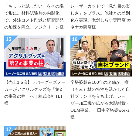
「ちょっと試したい」をその場
レーザーカットで「見た目の楽
で形に。材料試験片の内製化
しさ」をプラス。他社との差別
で、外注コスト削減と研究開発
化を実現。老舗しらす専門店 カ
の加速を両立。フジクリーン様
ネナカ商店様
15
16
【売上1.5倍】ラバーグッズメー
卒塔婆製造100年の老舗が、樅
カーがアクリルグッズを「第2
（もみ）材の特性を活かした自
の事業の柱」へ｜株式会社TLT
社ブランドを立ち上げ。レー
様
ザー加工機で広がる木製雑貨・
OEM事業。｜田中卒塔婆works
様
17