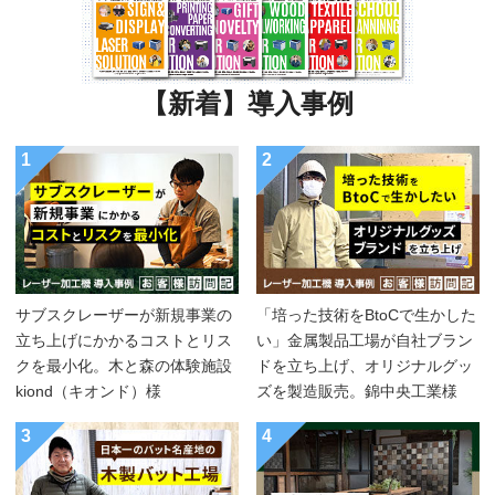
【新着】導入事例
1
2
サブスクレーザーが新規事業の
「培った技術をBtoCで生かした
立ち上げにかかるコストとリス
い」金属製品工場が自社ブラン
クを最小化。木と森の体験施設
ドを立ち上げ、オリジナルグッ
kiond（キオンド）様
ズを製造販売。錦中央工業様
3
4