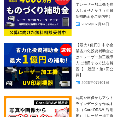
てレーザー加工機を導
入しませんか？（※最
新補助金をご案内中）
2026年07月14日
【最大1億円】中小企
業省力化投資補助金と
は？レーザー加工機導
入に活用する方法を解
説【一般型：第7回公
募】
2026年07月01日
写真や画像からアウト
ラインデータを作成す
る（CorelDRAW 活用
術）｜レーザー加工道