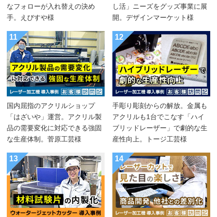
なフォローが入れ替えの決め
し活」ニーズをグッズ事業に展
手。えびすや様
開。デザインマーケット様
11
12
国内屈指のアクリルショップ
手彫り彫刻からの解放。金属も
「はざいや」運営。アクリル製
アクリルも1台でこなす「ハイ
品の需要変化に対応できる強固
ブリッドレーザー」で劇的な生
な生産体制。菅原工芸様
産性向上。トージ工芸様
13
14